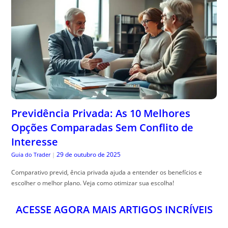
Previdência Privada: As 10 Melhores
Opções Comparadas Sem Conflito de
Interesse
29 de outubro de 2025
Guia do Trader
|
Comparativo previd, ência privada ajuda a entender os benefícios e
escolher o melhor plano. Veja como otimizar sua escolha!
ACESSE AGORA MAIS ARTIGOS INCRÍVEIS