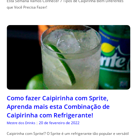
Esta Semana Vamos Conhecer 7 Tipos de Caipirinha Bem Diferentes
que Você Precisa Fazer!
Como fazer Caipirinha com Sprite,
Aprenda mais esta Combinação de
Caipirinha com Refrigerante!
20 de fevereiro de 2022
Mestre dos Drinks
|
Caipirinha com Sprite!? O Sprite é um refrigerante tão popular e versátil