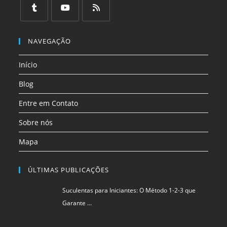
em
em
em
em
em
em
uma
uma
uma
uma
uma
uma
Abre
Abre
Abre
nova
nova
nova
nova
nova
nova
em
em
em
NAVEGAÇÃO
aba
aba
aba
aba
aba
aba
uma
uma
uma
Início
nova
nova
nova
aba
aba
aba
Blog
Entre em Contato
Sobre nós
Mapa
ÚLTIMAS PUBLICAÇÕES
Suculentas para Iniciantes: O Método 1-2-3 que
Garante …