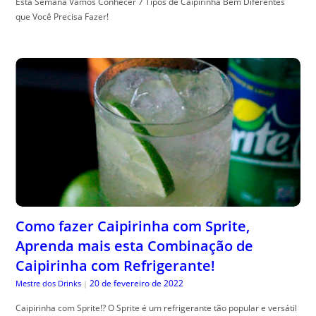
Esta Semana Vamos Conhecer 7 Tipos de Caipirinha Bem Diferentes
que Você Precisa Fazer!
Como fazer Caipirinha com Sprite,
Aprenda mais esta Combinação de
Caipirinha com Refrigerante!
20 de fevereiro de 2022
Mestre dos Drinks
|
Caipirinha com Sprite!? O Sprite é um refrigerante tão popular e versátil