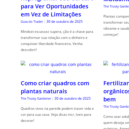
para Ver Oportunidades
The Trusty Garde
em Vez de Limitações
Plantas compan
30 de outubro de 2025
Guia do Trader
|
transformar se
vibrante e saud
Mindset escassez supera, ção é a chave para
começar!
transformar sua relação com o dinheiro e
conquistar liberdade financeira. Venha
descobrir!
Como criar quadros com
Fertiliza
plantas naturais
orgânico
bem
30 de outubro de 2025
The Trusty Gardener
|
The Trusty Garde
Quadros vivos na parede podem trazer vida e
cor para sua casa. Veja dicas incr, íveis para
Como usar adubo
decorar!
quem deseja um 
químicos. Apren