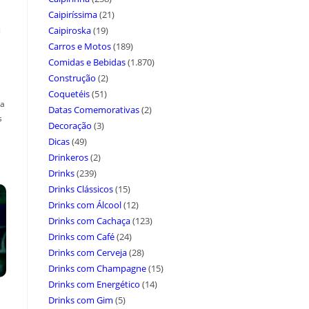
Caipiríssima
(21)
a
Caipiroska
(19)
Carros e Motos
(189)
Comidas e Bebidas
(1.870)
Construção
(2)
Coquetéis
(51)
ça
Datas Comemorativas
(2)
s
Decoração
(3)
Dicas
(49)
Drinkeros
(2)
Drinks
(239)
Drinks Clássicos
(15)
Drinks com Álcool
(12)
Drinks com Cachaça
(123)
Drinks com Café
(24)
Drinks com Cerveja
(28)
Drinks com Champagne
(15)
Drinks com Energético
(14)
Drinks com Gim
(5)