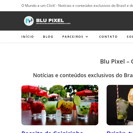
Ir
O Mundo a um Click! - Notícias e conteúdos exclusivos do Brasil e d
para
o
conteúdo
INÍCIO
BLOG
PARCEIROS
CONTATO
SO
Blu Pixel –
Notícias e conteúdos exclusivos do Bra