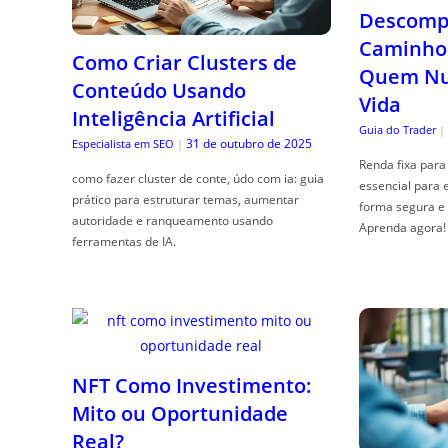
Descompl
Caminho 
Como Criar Clusters de
Quem Nun
Conteúdo Usando
Vida
Inteligência Artificial
Guia do Trader
|
31 de outubro de 2025
Especialista em SEO
|
Renda fixa para 
como fazer cluster de conte, údo com ia: guia
essencial para 
prático para estruturar temas, aumentar
forma segura e 
autoridade e ranqueamento usando
Aprenda agora!
ferramentas de IA.
NFT Como Investimento:
Mito ou Oportunidade
Real?