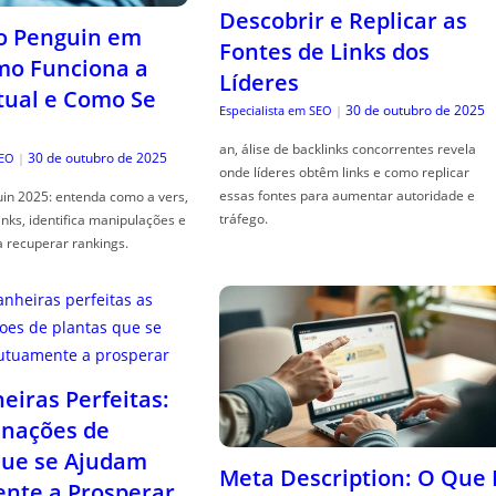
Descobrir e Replicar as
o Penguin em
Fontes de Links dos
mo Funciona a
Líderes
tual e Como Se
30 de outubro de 2025
Especialista em SEO
|
an, álise de backlinks concorrentes revela
30 de outubro de 2025
SEO
|
onde líderes obtêm links e como replicar
essas fontes para aumentar autoridade e
in 2025: entenda como a vers,
tráfego.
links, identifica manipulações e
a recuperar rankings.
iras Perfeitas:
nações de
que se Ajudam
Meta Description: O Que 
nte a Prosperar