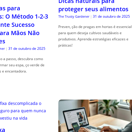
Dicas naturais para
as para
proteger seus alimentos
s: O Método 1-2-3
31 de outubro de 2025
The Trusty Gardener
|
nte Sucesso
Preven, ção de pragas em hortas é essencial
ara Mãos Não
para quem deseja cultivos saudáveis e
produtivos. Aprenda estratégias eficazes e
es
práticas!
31 de outubro de 2025
ner
|
so a passo, descubra como
ormar seu espa, ço verde de
s e encantadora.
xa