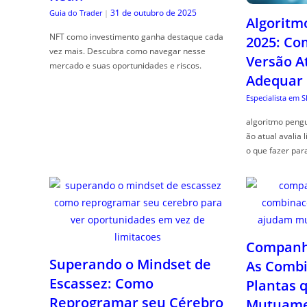
31 de outubro de 2025
Guia do Trader
|
Algoritm
NFT como investimento ganha destaque cada
2025: Co
vez mais. Descubra como navegar nesse
Versão A
mercado e suas oportunidades e riscos.
Adequar
Especialista em 
algoritmo pengu
ão atual avalia 
o que fazer par
Companhe
Superando o Mindset de
As Combi
Escassez: Como
Plantas 
Reprogramar seu Cérebro
Mutuame