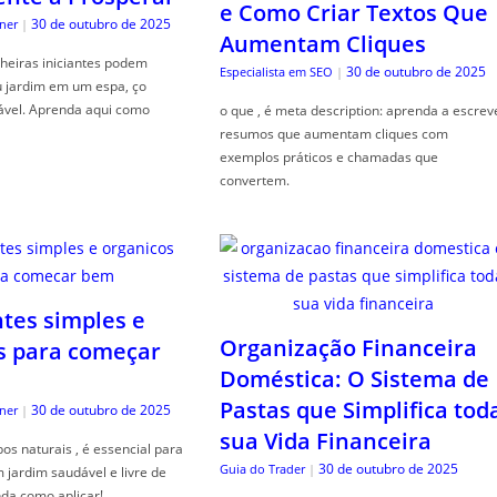
e Como Criar Textos Que
30 de outubro de 2025
ner
|
Aumentam Cliques
heiras iniciantes podem
30 de outubro de 2025
Especialista em SEO
|
u jardim em um espa, ço
ável. Aprenda aqui como
o que , é meta description: aprenda a escrev
resumos que aumentam cliques com
exemplos práticos e chamadas que
convertem.
ntes simples e
Organização Financeira
s para começar
Doméstica: O Sistema de
Pastas que Simplifica tod
30 de outubro de 2025
ner
|
sua Vida Financeira
s naturais , é essencial para
30 de outubro de 2025
Guia do Trader
|
jardim saudável e livre de
da como aplicar!