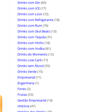
Drinks com Gin
(65)
Drinks com ICE
(17)
Drinks com Licor
(72)
Drinks com Refrigerante
(18)
Drinks com Rum
(76)
Drinks com Skol Beats
(13)
Drinks com Tequila
(31)
Drinks com Vinho
(18)
Drinks com Vodka
(81)
Drinks do Momento
(12)
Drinks Low Carb
(17)
Drinks sem Álcool
(55)
Drinks Verde
(15)
Empresarial
(11)
Engenharia
(1)
Forex
(2)
Frutas
(53)
Gestão Empresarial
(14)
História
(47)
História dos Drinks
(20)