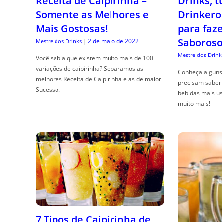
Receita de Caipirinha –
Drinks, 
Somente as Melhores e
Drinkero
Mais Gostosas!
para faz
Saboroso
2 de maio de 2022
Mestre dos Drinks
|
Mestre dos Drink
Você sabia que existem muito mais de 100
variações de caipirinha? Separamos as
Conheça alguns 
melhores Receita de Caipirinha e as de maior
precisam saber 
Sucesso.
bebidas mais us
muito mais!
7 Tipos de Caipirinha de