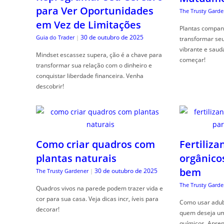
para Ver Oportunidades
The Trusty Garde
em Vez de Limitações
Plantas compan
30 de outubro de 2025
Guia do Trader
|
transformar se
vibrante e saud
Mindset escassez supera, ção é a chave para
começar!
transformar sua relação com o dinheiro e
conquistar liberdade financeira. Venha
descobrir!
Como criar quadros com
Fertiliza
plantas naturais
orgânico
bem
30 de outubro de 2025
The Trusty Gardener
|
The Trusty Garde
Quadros vivos na parede podem trazer vida e
cor para sua casa. Veja dicas incr, íveis para
Como usar adubo
decorar!
quem deseja um 
químicos. Apren