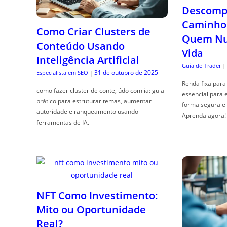
Descompl
Caminho 
Como Criar Clusters de
Quem Nun
Conteúdo Usando
Vida
Inteligência Artificial
Guia do Trader
|
31 de outubro de 2025
Especialista em SEO
|
Renda fixa para 
como fazer cluster de conte, údo com ia: guia
essencial para 
prático para estruturar temas, aumentar
forma segura e 
autoridade e ranqueamento usando
Aprenda agora!
ferramentas de IA.
NFT Como Investimento:
Mito ou Oportunidade
Real?