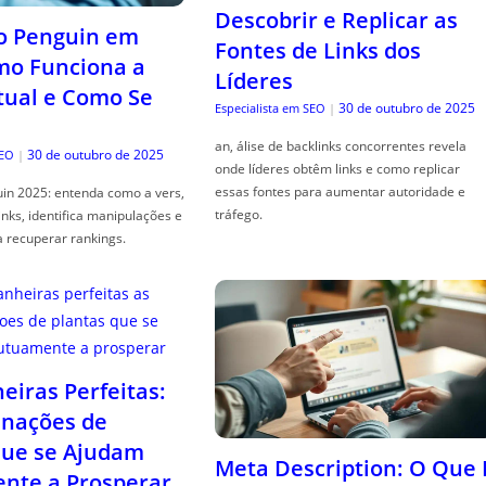
Descobrir e Replicar as
o Penguin em
Fontes de Links dos
mo Funciona a
Líderes
tual e Como Se
30 de outubro de 2025
Especialista em SEO
|
an, álise de backlinks concorrentes revela
30 de outubro de 2025
SEO
|
onde líderes obtêm links e como replicar
essas fontes para aumentar autoridade e
in 2025: entenda como a vers,
tráfego.
links, identifica manipulações e
a recuperar rankings.
iras Perfeitas:
nações de
que se Ajudam
Meta Description: O Que 
nte a Prosperar