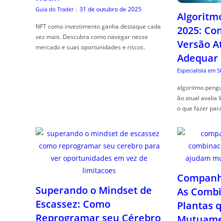
31 de outubro de 2025
Guia do Trader
|
Algoritm
NFT como investimento ganha destaque cada
2025: Co
vez mais. Descubra como navegar nesse
Versão A
mercado e suas oportunidades e riscos.
Adequar
Especialista em 
algoritmo pengu
ão atual avalia 
o que fazer par
Companhe
Superando o Mindset de
As Combi
Escassez: Como
Plantas 
Reprogramar seu Cérebro
Mutuame