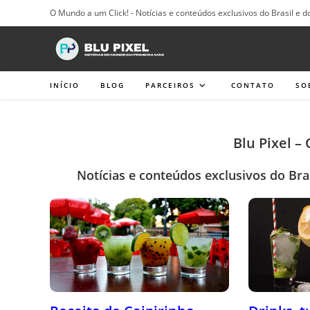
Ir
O Mundo a um Click! - Notícias e conteúdos exclusivos do Brasil e d
para
o
conteúdo
INÍCIO
BLOG
PARCEIROS
CONTATO
SO
Blu Pixel –
Notícias e conteúdos exclusivos do Bra