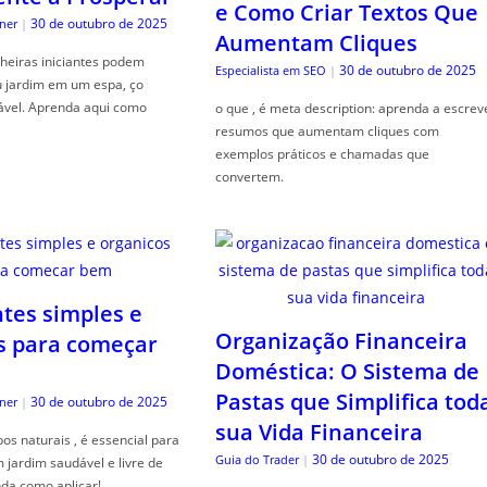
e Como Criar Textos Que
30 de outubro de 2025
ner
|
Aumentam Cliques
heiras iniciantes podem
30 de outubro de 2025
Especialista em SEO
|
u jardim em um espa, ço
ável. Aprenda aqui como
o que , é meta description: aprenda a escrev
resumos que aumentam cliques com
exemplos práticos e chamadas que
convertem.
ntes simples e
Organização Financeira
s para começar
Doméstica: O Sistema de
Pastas que Simplifica tod
30 de outubro de 2025
ner
|
sua Vida Financeira
s naturais , é essencial para
30 de outubro de 2025
Guia do Trader
|
jardim saudável e livre de
da como aplicar!