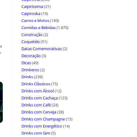
Caipiríssima
(21)
a
Caipiroska
(19)
Carros e Motos
(189)
Comidas e Bebidas
(1.870)
Construção
(2)
Coquetéis
(51)
ça
Datas Comemorativas
(2)
s
Decoração
(3)
Dicas
(49)
Drinkeros
(2)
Drinks
(239)
Drinks Clássicos
(15)
Drinks com Álcool
(12)
Drinks com Cachaça
(123)
Drinks com Café
(24)
Drinks com Cerveja
(28)
Drinks com Champagne
(15)
Drinks com Energético
(14)
Drinks com Gim
(5)