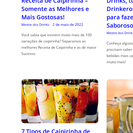
Receita de Caipirinha –
Drinks, 
Somente as Melhores e
Drinkero
Mais Gostosas!
para faz
Saboroso
2 de maio de 2022
Mestre dos Drinks
|
Mestre dos Drink
Você sabia que existem muito mais de 100
variações de caipirinha? Separamos as
Conheça alguns 
melhores Receita de Caipirinha e as de maior
precisam saber 
Sucesso.
bebidas mais us
muito mais!
7 Tipos de Caipirinha de