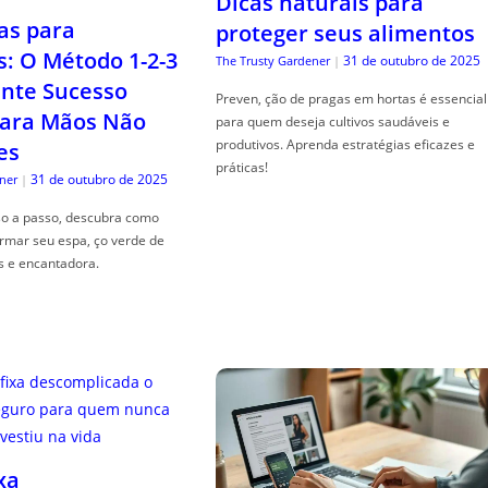
Dicas naturais para
as para
proteger seus alimentos
s: O Método 1-2-3
31 de outubro de 2025
The Trusty Gardener
|
nte Sucesso
Preven, ção de pragas em hortas é essencial
ara Mãos Não
para quem deseja cultivos saudáveis e
produtivos. Aprenda estratégias eficazes e
es
práticas!
31 de outubro de 2025
ner
|
so a passo, descubra como
ormar seu espa, ço verde de
s e encantadora.
xa