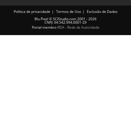
Política de privacidade
Termos de Uso
Exclusão de Dados
Blu Pixel
©
SCIStudio.com
2001 - 2026
CNPJ: 04.542.994.0001-29
Portal membro
RDA - Rede de Autoridade