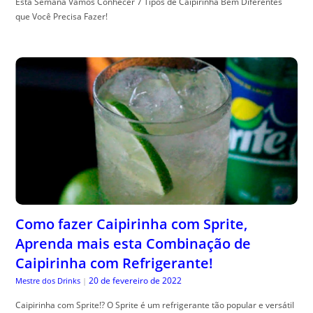
Esta Semana Vamos Conhecer 7 Tipos de Caipirinha Bem Diferentes
que Você Precisa Fazer!
Como fazer Caipirinha com Sprite,
Aprenda mais esta Combinação de
Caipirinha com Refrigerante!
20 de fevereiro de 2022
Mestre dos Drinks
|
Caipirinha com Sprite!? O Sprite é um refrigerante tão popular e versátil