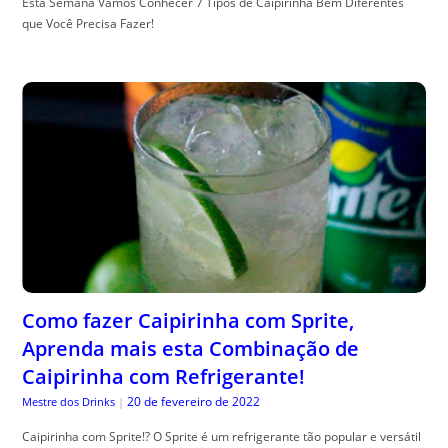
Esta Semana Vamos Conhecer 7 Tipos de Caipirinha Bem Diferentes
que Você Precisa Fazer!
Como fazer Caipirinha com Sprite,
Aprenda mais esta Combinação de
Caipirinha com Refrigerante!
20 de fevereiro de 2022
Mestre dos Drinks
|
Caipirinha com Sprite!? O Sprite é um refrigerante tão popular e versátil