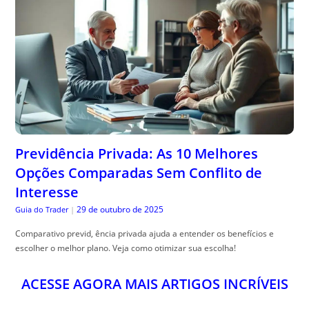
Previdência Privada: As 10 Melhores
Opções Comparadas Sem Conflito de
Interesse
29 de outubro de 2025
Guia do Trader
|
Comparativo previd, ência privada ajuda a entender os benefícios e
escolher o melhor plano. Veja como otimizar sua escolha!
ACESSE AGORA MAIS ARTIGOS INCRÍVEIS