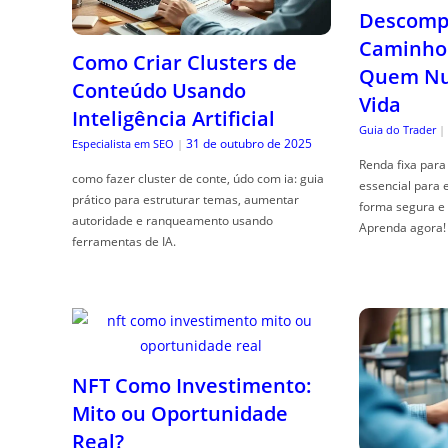
Descompl
Caminho 
Como Criar Clusters de
Quem Nun
Conteúdo Usando
Vida
Inteligência Artificial
Guia do Trader
|
31 de outubro de 2025
Especialista em SEO
|
Renda fixa para 
como fazer cluster de conte, údo com ia: guia
essencial para 
prático para estruturar temas, aumentar
forma segura e 
autoridade e ranqueamento usando
Aprenda agora!
ferramentas de IA.
NFT Como Investimento:
Mito ou Oportunidade
Real?