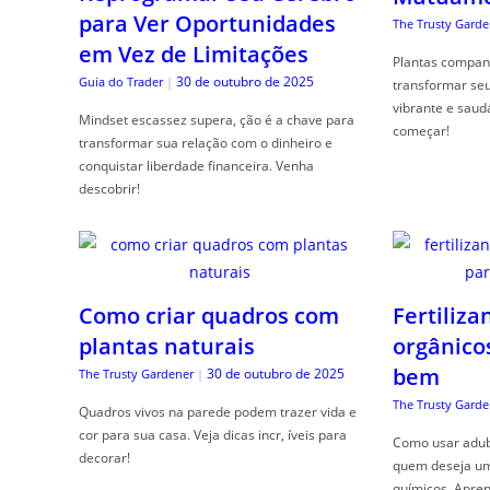
para Ver Oportunidades
The Trusty Garde
em Vez de Limitações
Plantas compan
30 de outubro de 2025
Guia do Trader
|
transformar se
vibrante e saud
Mindset escassez supera, ção é a chave para
começar!
transformar sua relação com o dinheiro e
conquistar liberdade financeira. Venha
descobrir!
Como criar quadros com
Fertiliza
plantas naturais
orgânico
bem
30 de outubro de 2025
The Trusty Gardener
|
The Trusty Garde
Quadros vivos na parede podem trazer vida e
cor para sua casa. Veja dicas incr, íveis para
Como usar adubo
decorar!
quem deseja um 
químicos. Apren