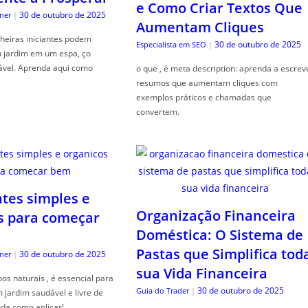
e Como Criar Textos Que
30 de outubro de 2025
ner
|
Aumentam Cliques
heiras iniciantes podem
30 de outubro de 2025
Especialista em SEO
|
u jardim em um espa, ço
ável. Aprenda aqui como
o que , é meta description: aprenda a escrev
resumos que aumentam cliques com
exemplos práticos e chamadas que
convertem.
ntes simples e
Organização Financeira
s para começar
Doméstica: O Sistema de
Pastas que Simplifica tod
30 de outubro de 2025
ner
|
sua Vida Financeira
s naturais , é essencial para
30 de outubro de 2025
Guia do Trader
|
jardim saudável e livre de
da como aplicar!