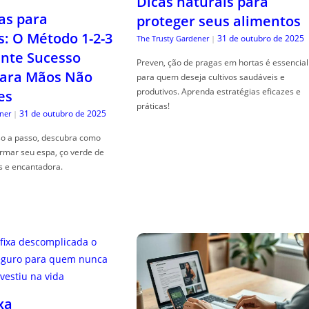
Dicas naturais para
as para
proteger seus alimentos
s: O Método 1-2-3
31 de outubro de 2025
The Trusty Gardener
|
nte Sucesso
Preven, ção de pragas em hortas é essencial
ara Mãos Não
para quem deseja cultivos saudáveis e
produtivos. Aprenda estratégias eficazes e
es
práticas!
31 de outubro de 2025
ner
|
so a passo, descubra como
ormar seu espa, ço verde de
s e encantadora.
xa