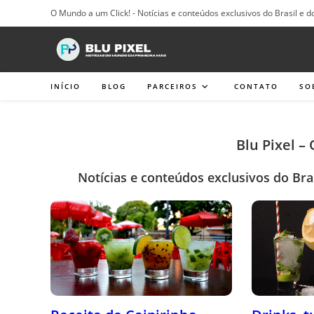
Ir
O Mundo a um Click! - Notícias e conteúdos exclusivos do Brasil e d
para
o
conteúdo
INÍCIO
BLOG
PARCEIROS
CONTATO
SO
Blu Pixel –
Notícias e conteúdos exclusivos do Bra