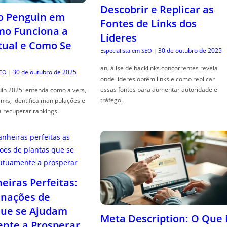
Descobrir e Replicar as
o Penguin em
Fontes de Links dos
mo Funciona a
Líderes
tual e Como Se
30 de outubro de 2025
Especialista em SEO
|
an, álise de backlinks concorrentes revela
30 de outubro de 2025
SEO
|
onde líderes obtêm links e como replicar
essas fontes para aumentar autoridade e
in 2025: entenda como a vers,
tráfego.
links, identifica manipulações e
a recuperar rankings.
iras Perfeitas:
nações de
que se Ajudam
Meta Description: O Que 
nte a Prosperar