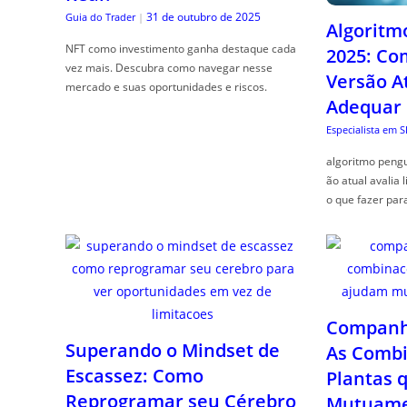
31 de outubro de 2025
Guia do Trader
|
Algoritm
NFT como investimento ganha destaque cada
2025: Co
vez mais. Descubra como navegar nesse
Versão A
mercado e suas oportunidades e riscos.
Adequar
Especialista em 
algoritmo pengu
ão atual avalia 
o que fazer par
Companhe
Superando o Mindset de
As Combi
Escassez: Como
Plantas 
Reprogramar seu Cérebro
Mutuame