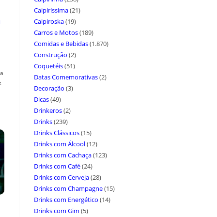
Caipiríssima
(21)
a
Caipiroska
(19)
Carros e Motos
(189)
Comidas e Bebidas
(1.870)
Construção
(2)
Coquetéis
(51)
ça
Datas Comemorativas
(2)
s
Decoração
(3)
Dicas
(49)
Drinkeros
(2)
Drinks
(239)
Drinks Clássicos
(15)
Drinks com Álcool
(12)
Drinks com Cachaça
(123)
Drinks com Café
(24)
Drinks com Cerveja
(28)
Drinks com Champagne
(15)
Drinks com Energético
(14)
Drinks com Gim
(5)