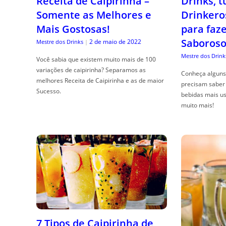
Receita de Caipirinha –
Drinks, 
Somente as Melhores e
Drinkero
Mais Gostosas!
para faz
Saboroso
2 de maio de 2022
Mestre dos Drinks
|
Mestre dos Drink
Você sabia que existem muito mais de 100
variações de caipirinha? Separamos as
Conheça alguns 
melhores Receita de Caipirinha e as de maior
precisam saber 
Sucesso.
bebidas mais us
muito mais!
7 Tipos de Caipirinha de