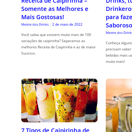
Receita de Caipirinha –
Drinks, 
Somente as Melhores e
Drinkero
Mais Gostosas!
para faz
Saboroso
2 de maio de 2022
Mestre dos Drinks
|
Mestre dos Drink
Você sabia que existem muito mais de 100
variações de caipirinha? Separamos as
Conheça alguns 
melhores Receita de Caipirinha e as de maior
precisam saber 
Sucesso.
bebidas mais us
muito mais!
7 Tipos de Caipirinha de