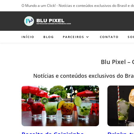
Ir
O Mundo a um Click! - Notícias e conteúdos exclusivos do Brasil e d
para
o
conteúdo
INÍCIO
BLOG
PARCEIROS
CONTATO
SO
Blu Pixel –
Notícias e conteúdos exclusivos do Bra