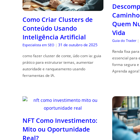
Descompl
Caminho 
Como Criar Clusters de
Quem Nun
Conteúdo Usando
Vida
Inteligência Artificial
Guia do Trader
|
31 de outubro de 2025
Especialista em SEO
|
Renda fixa para 
como fazer cluster de conte, údo com ia: guia
essencial para 
prático para estruturar temas, aumentar
forma segura e 
autoridade e ranqueamento usando
Aprenda agora!
ferramentas de IA.
NFT Como Investimento:
Mito ou Oportunidade
Real?