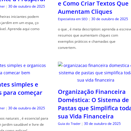
e Como Criar Textos Que
30 de outubro de 2025
ner
|
Aumentam Cliques
heiras iniciantes podem
30 de outubro de 2025
Especialista em SEO
|
u jardim em um espa, ço
ável. Aprenda aqui como
o que , é meta description: aprenda a escrev
resumos que aumentam cliques com
exemplos práticos e chamadas que
convertem.
ntes simples e
Organização Financeira
s para começar
Doméstica: O Sistema de
Pastas que Simplifica tod
30 de outubro de 2025
ner
|
sua Vida Financeira
s naturais , é essencial para
30 de outubro de 2025
Guia do Trader
|
jardim saudável e livre de
da como aplicar!