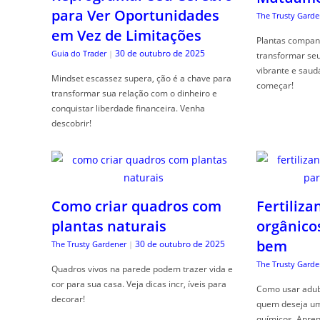
para Ver Oportunidades
The Trusty Garde
em Vez de Limitações
Plantas compan
30 de outubro de 2025
Guia do Trader
|
transformar se
vibrante e saud
Mindset escassez supera, ção é a chave para
começar!
transformar sua relação com o dinheiro e
conquistar liberdade financeira. Venha
descobrir!
Como criar quadros com
Fertiliza
plantas naturais
orgânico
bem
30 de outubro de 2025
The Trusty Gardener
|
The Trusty Garde
Quadros vivos na parede podem trazer vida e
cor para sua casa. Veja dicas incr, íveis para
Como usar adubo
decorar!
quem deseja um 
químicos. Apren