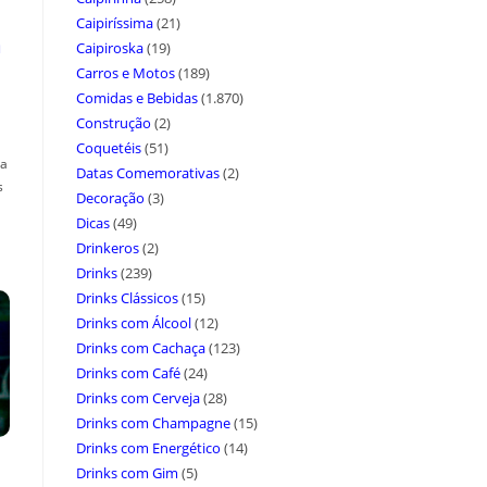
Caipiríssima
(21)
a
Caipiroska
(19)
Carros e Motos
(189)
Comidas e Bebidas
(1.870)
Construção
(2)
Coquetéis
(51)
ça
Datas Comemorativas
(2)
s
Decoração
(3)
Dicas
(49)
Drinkeros
(2)
Drinks
(239)
Drinks Clássicos
(15)
Drinks com Álcool
(12)
Drinks com Cachaça
(123)
Drinks com Café
(24)
Drinks com Cerveja
(28)
Drinks com Champagne
(15)
Drinks com Energético
(14)
Drinks com Gim
(5)