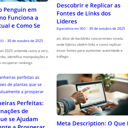
Descobrir e Replicar as
o Penguin em
Fontes de Links dos
mo Funciona a
Líderes
tual e Como Se
30 de outubro de 2025
Especialista em SEO
|
an, álise de backlinks concorrentes revela
30 de outubro de 2025
SEO
|
onde líderes obtêm links e como replicar
essas fontes para aumentar autoridade e
in 2025: entenda como a vers,
tráfego.
links, identifica manipulações e
a recuperar rankings.
iras Perfeitas:
nações de
que se Ajudam
Meta Description: O Que 
nte a Prosperar