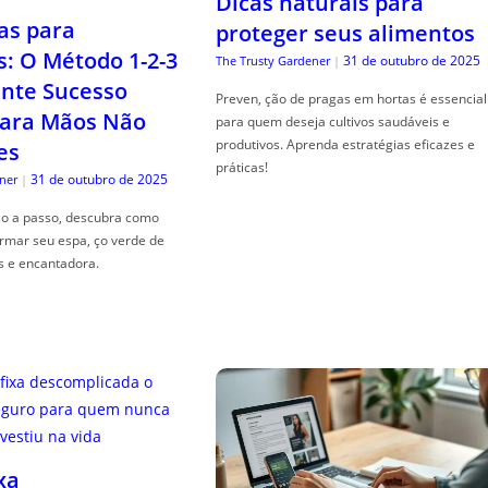
Dicas naturais para
as para
proteger seus alimentos
s: O Método 1-2-3
31 de outubro de 2025
The Trusty Gardener
|
nte Sucesso
Preven, ção de pragas em hortas é essencial
ara Mãos Não
para quem deseja cultivos saudáveis e
produtivos. Aprenda estratégias eficazes e
es
práticas!
31 de outubro de 2025
ner
|
so a passo, descubra como
ormar seu espa, ço verde de
s e encantadora.
xa