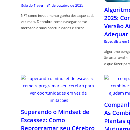
31 de outubro de 2025
Guia do Trader
|
Algoritm
NFT como investimento ganha destaque cada
2025: Co
vez mais. Descubra como navegar nesse
Versão A
mercado e suas oportunidades e riscos.
Adequar
Especialista em 
algoritmo pengu
ão atual avalia 
o que fazer par
Companhe
Superando o Mindset de
As Combi
Escassez: Como
Plantas 
Reprogramar seu Cérebro
Mutuame