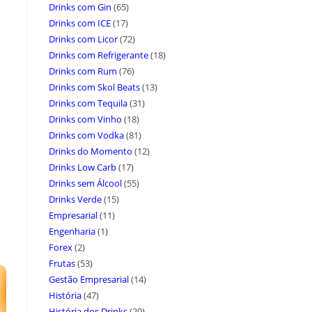
Drinks com Gin
(65)
Drinks com ICE
(17)
Drinks com Licor
(72)
Drinks com Refrigerante
(18)
Drinks com Rum
(76)
Drinks com Skol Beats
(13)
Drinks com Tequila
(31)
Drinks com Vinho
(18)
Drinks com Vodka
(81)
Drinks do Momento
(12)
Drinks Low Carb
(17)
Drinks sem Álcool
(55)
Drinks Verde
(15)
Empresarial
(11)
Engenharia
(1)
Forex
(2)
Frutas
(53)
Gestão Empresarial
(14)
História
(47)
História dos Drinks
(20)