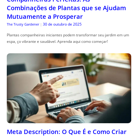
Plantas companheiras iniciantes podem transformar seu jardim em um
espa, ço vibrante e saudável. Aprenda aqui como começar!
Meta Description: O Que É e Como Criar
Textos Que Aumentam Cliques
30 de outubro de 2025
Especialista em SEO
|
o que , é meta description: aprenda a escrever resumos que aumentam
cliques com exemplos práticos e chamadas que convertem.