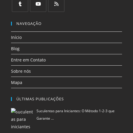
uma
uma
uma
Início
nova
nova
nova
aba
aba
aba
Blog
Entre em Contato
Sobre nós
Mapa
ÚLTIMAS PUBLICAÇÕES
Suculentas para Iniciantes: O Método 1-2-3 que
Garante …
Dicas naturais para proteger seus alimentos