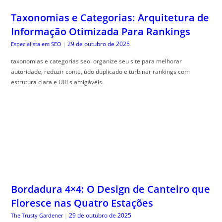
taxonomias e categorias seo: organize seu site para melhorar
autoridade, reduzir conte, údo duplicado e turbinar rankings com
estrutura clara e URLs amigáveis.
Bordadura 4×4: O Design de Canteiro que
Floresce nas Quatro Estações
29 de outubro de 2025
The Trusty Gardener
|
Borda flores quatro esta, ções traz dicas práticas para manter seu
jardim colorido e saudável durante todo o ano. Descubra como!