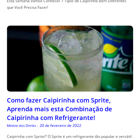
Esta Semana Vamos Conhecer 7 Tipos de Caipirinha Bem Diferentes
que Você Precisa Fazer!
Como fazer Caipirinha com Sprite,
Aprenda mais esta Combinação de
Caipirinha com Refrigerante!
20 de fevereiro de 2022
Mestre dos Drinks
|
Caipirinha com Sprite!? O Sprite é um refrigerante tão popular e versátil