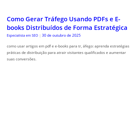
30 de outubro de 2025
Especialista em SEO
|
como usar artigos em pdf e e-books para tr, áfego: aprenda estratégias
práticas de distribuição para atrair visitantes qualificados e aumentar
suas conversões.
Taxonomias e Categorias: Arquitetura de
Informação Otimizada Para Rankings
29 de outubro de 2025
Especialista em SEO
|