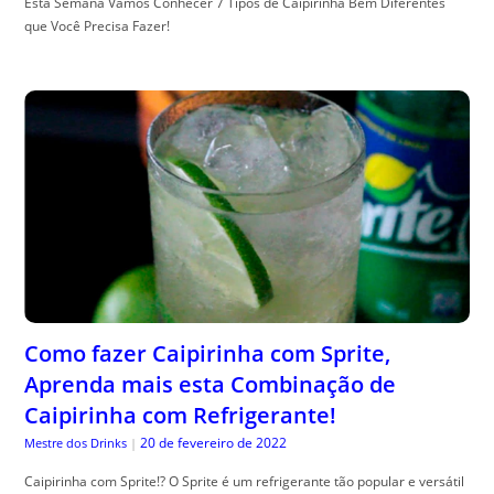
Esta Semana Vamos Conhecer 7 Tipos de Caipirinha Bem Diferentes
que Você Precisa Fazer!
Como fazer Caipirinha com Sprite,
Aprenda mais esta Combinação de
Caipirinha com Refrigerante!
20 de fevereiro de 2022
Mestre dos Drinks
|
Caipirinha com Sprite!? O Sprite é um refrigerante tão popular e versátil