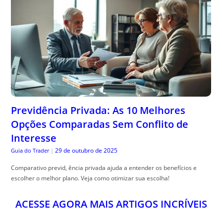
Previdência Privada: As 10 Melhores
Opções Comparadas Sem Conflito de
Interesse
29 de outubro de 2025
Guia do Trader
|
Comparativo previd, ência privada ajuda a entender os benefícios e
escolher o melhor plano. Veja como otimizar sua escolha!
ACESSE AGORA MAIS ARTIGOS INCRÍVEIS