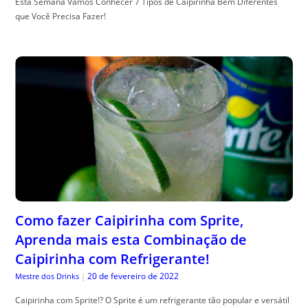
Esta Semana Vamos Conhecer 7 Tipos de Caipirinha Bem Diferentes
que Você Precisa Fazer!
Como fazer Caipirinha com Sprite,
Aprenda mais esta Combinação de
Caipirinha com Refrigerante!
20 de fevereiro de 2022
Mestre dos Drinks
|
Caipirinha com Sprite!? O Sprite é um refrigerante tão popular e versátil