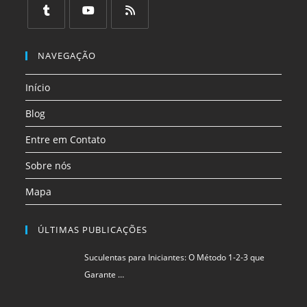
em
em
em
em
em
em
uma
uma
uma
uma
uma
uma
Abre
Abre
Abre
nova
nova
nova
nova
nova
nova
em
em
em
NAVEGAÇÃO
aba
aba
aba
aba
aba
aba
uma
uma
uma
Início
nova
nova
nova
aba
aba
aba
Blog
Entre em Contato
Sobre nós
Mapa
ÚLTIMAS PUBLICAÇÕES
Suculentas para Iniciantes: O Método 1-2-3 que
Garante …