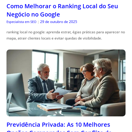
Previdência Privada: As 10 Melhores
Opções Comparadas Sem Conflito de
Interesse
29 de outubro de 2025
Guia do Trader
|
Comparativo previd, ência privada ajuda a entender os benefícios e
escolher o melhor plano. Veja como otimizar sua escolha!
ACESSE AGORA MAIS ARTIGOS INCRÍVEIS