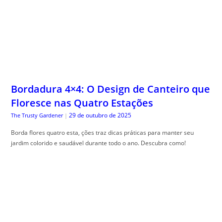
Bordadura 4×4: O Design de Canteiro que
Floresce nas Quatro Estações
29 de outubro de 2025
The Trusty Gardener
|
Borda flores quatro esta, ções traz dicas práticas para manter seu
jardim colorido e saudável durante todo o ano. Descubra como!
Glossário Completo do Cartão de Crédito:
O Significado Real de Cada Taxa e Termo
do seu Contrato
29 de outubro de 2025
Guia do Trader
|
Gloss, ário cartão crédito completo é seu guia para desmistificar termos
financeiros e facilitar sua compreensão.