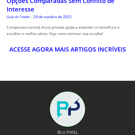
BLU PIXEL
O MUNDO A UM CLICK
24HS POR DIA
NOTÍCIAS E CONTEÚDOS EXCLUSIVOS DO BRASIL E DO MUNDO PARA VOCÊ A
UM CLICK DE DISTÂNCIA!
SIGA-NOS