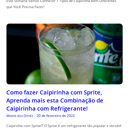
Esta Semana Vamos Conhecer 7 Tipos de Caipirinha Bem Diferentes
que Você Precisa Fazer!
Como fazer Caipirinha com Sprite,
Aprenda mais esta Combinação de
Caipirinha com Refrigerante!
20 de fevereiro de 2022
Mestre dos Drinks
|
Caipirinha com Sprite!? O Sprite é um refrigerante tão popular e versátil