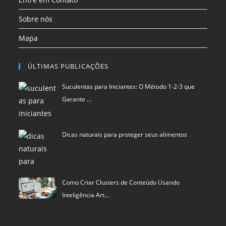
Dicas naturais para proteger seus alimentos
Como Criar Clusters de Conteúdo Usando
Inteligência Art…
Política de privacidade
Termos de Uso
Exclusão de Dados
Blu Pixel
©
SCIStudio.com
2001 - 2026
CNPJ: 04.542.994.0001-29
Portal membro
RDA - Rede de Autoridade