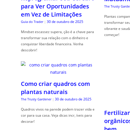
para Ver Oportunidades
The Trusty Garde
em Vez de Limitações
Plantas compan
30 de outubro de 2025
Guia do Trader
|
transformar se
vibrante e saud
Mindset escassez supera, ção é a chave para
começar!
transformar sua relação com o dinheiro e
conquistar liberdade financeira. Venha
descobrir!
Como criar quadros com
Fertiliza
plantas naturais
orgânico
bem
30 de outubro de 2025
The Trusty Gardener
|
The Trusty Garde
Quadros vivos na parede podem trazer vida e
cor para sua casa. Veja dicas incr, íveis para
Como usar adubo
decorar!
quem deseja um 
químicos. Apren