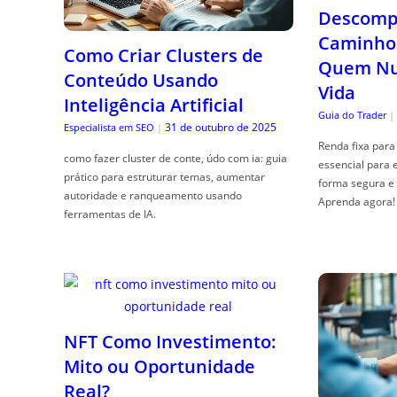
Descompl
Caminho 
Como Criar Clusters de
Quem Nun
Conteúdo Usando
Vida
Inteligência Artificial
Guia do Trader
|
31 de outubro de 2025
Especialista em SEO
|
Renda fixa para 
como fazer cluster de conte, údo com ia: guia
essencial para 
prático para estruturar temas, aumentar
forma segura e 
autoridade e ranqueamento usando
Aprenda agora!
ferramentas de IA.
NFT Como Investimento:
Mito ou Oportunidade
Real?