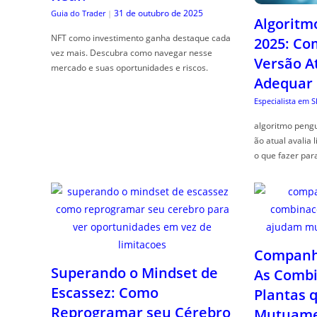
31 de outubro de 2025
Guia do Trader
|
Algoritm
NFT como investimento ganha destaque cada
2025: Co
vez mais. Descubra como navegar nesse
Versão A
mercado e suas oportunidades e riscos.
Adequar
Especialista em 
algoritmo pengu
ão atual avalia 
o que fazer par
Companhe
Superando o Mindset de
As Combi
Escassez: Como
Plantas 
Reprogramar seu Cérebro
Mutuame