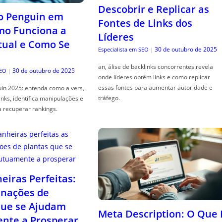
Descobrir e Replicar as
o Penguin em
Fontes de Links dos
mo Funciona a
Líderes
tual e Como Se
30 de outubro de 2025
Especialista em SEO
|
an, álise de backlinks concorrentes revela
30 de outubro de 2025
SEO
|
onde líderes obtêm links e como replicar
essas fontes para aumentar autoridade e
in 2025: entenda como a vers,
tráfego.
links, identifica manipulações e
a recuperar rankings.
iras Perfeitas:
nações de
que se Ajudam
Meta Description: O Que 
nte a Prosperar