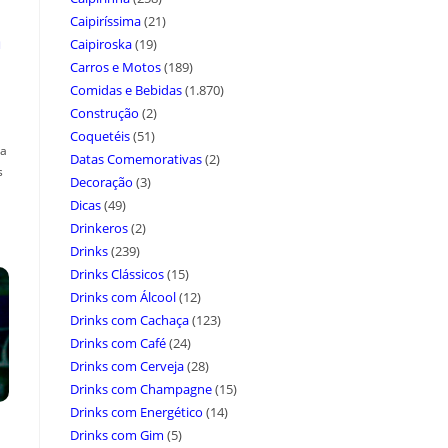
Caipiríssima
(21)
a
Caipiroska
(19)
Carros e Motos
(189)
Comidas e Bebidas
(1.870)
Construção
(2)
Coquetéis
(51)
ça
Datas Comemorativas
(2)
s
Decoração
(3)
Dicas
(49)
Drinkeros
(2)
Drinks
(239)
Drinks Clássicos
(15)
Drinks com Álcool
(12)
Drinks com Cachaça
(123)
Drinks com Café
(24)
Drinks com Cerveja
(28)
Drinks com Champagne
(15)
Drinks com Energético
(14)
Drinks com Gim
(5)