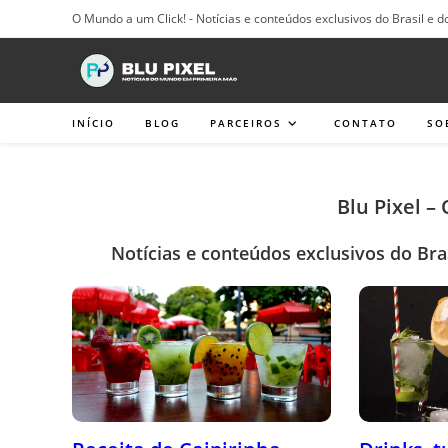
Ir
O Mundo a um Click! - Notícias e conteúdos exclusivos do Brasil e d
para
o
conteúdo
INÍCIO
BLOG
PARCEIROS
CONTATO
SO
Blu Pixel –
Notícias e conteúdos exclusivos do Bra