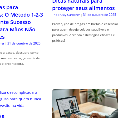
Dicas naturais para
as para
proteger seus alimentos
s: O Método 1-2-3
31 de outubro de 2025
The Trusty Gardener
|
nte Sucesso
Preven, ção de pragas em hortas é essencial
ara Mãos Não
para quem deseja cultivos saudáveis e
produtivos. Aprenda estratégias eficazes e
es
práticas!
31 de outubro de 2025
ner
|
so a passo, descubra como
ormar seu espa, ço verde de
s e encantadora.
xa