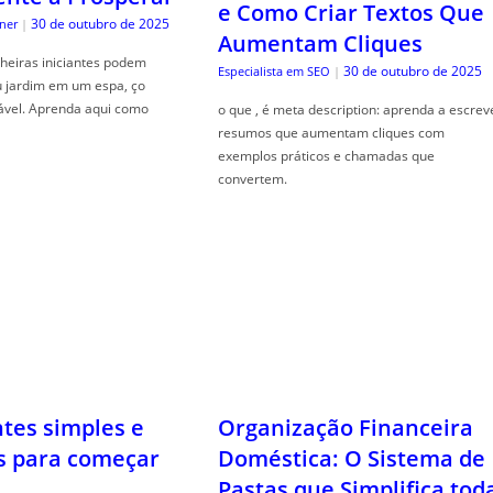
e Como Criar Textos Que
30 de outubro de 2025
ner
|
Aumentam Cliques
heiras iniciantes podem
30 de outubro de 2025
Especialista em SEO
|
u jardim em um espa, ço
ável. Aprenda aqui como
o que , é meta description: aprenda a escrev
resumos que aumentam cliques com
exemplos práticos e chamadas que
convertem.
ntes simples e
s para começar
30 de outubro de 2025
ner
|
Organização Financeira
s naturais , é essencial para
Doméstica: O Sistema de
jardim saudável e livre de
Pastas que Simplifica tod
da como aplicar!