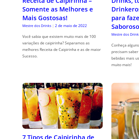
Receita de Caipirinha –
Drinks, 
Somente as Melhores e
Drinkero
Mais Gostosas!
para faz
Saboroso
2 de maio de 2022
Mestre dos Drinks
|
Mestre dos Drink
Você sabia que existem muito mais de 100
variações de caipirinha? Separamos as
Conheça alguns 
melhores Receita de Caipirinha e as de maior
precisam saber 
Sucesso.
bebidas mais us
muito mais!
7 Tipos de Caipirinha de