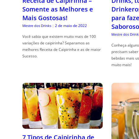
Receita de Caipirinha –
Drinks, 
Somente as Melhores e
Drinkero
Mais Gostosas!
para faz
Saboroso
2 de maio de 2022
Mestre dos Drinks
|
Mestre dos Drink
Você sabia que existem muito mais de 100
variações de caipirinha? Separamos as
Conheça alguns 
melhores Receita de Caipirinha e as de maior
precisam saber 
Sucesso.
bebidas mais us
muito mais!
7 Tipos de Caipirinha de