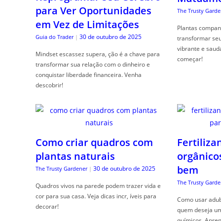
para Ver Oportunidades
The Trusty Garde
em Vez de Limitações
Plantas compan
30 de outubro de 2025
Guia do Trader
|
transformar se
vibrante e saud
Mindset escassez supera, ção é a chave para
começar!
transformar sua relação com o dinheiro e
conquistar liberdade financeira. Venha
descobrir!
Como criar quadros com
Fertiliza
plantas naturais
orgânico
bem
30 de outubro de 2025
The Trusty Gardener
|
The Trusty Garde
Quadros vivos na parede podem trazer vida e
cor para sua casa. Veja dicas incr, íveis para
Como usar adubo
decorar!
quem deseja um 
químicos. Apren