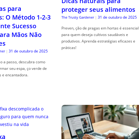
Dicas naturais para
as para
proteger seus alimentos
s: O Método 1-2-3
31 de outubro de 2025
The Trusty Gardener
|
nte Sucesso
Preven, ção de pragas em hortas é essencial
ara Mãos Não
para quem deseja cultivos saudáveis e
produtivos. Aprenda estratégias eficazes e
es
práticas!
31 de outubro de 2025
ner
|
so a passo, descubra como
ormar seu espa, ço verde de
s e encantadora.
xa