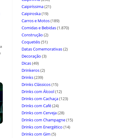
Caipiríssima
(21)
a
Caipiroska
(19)
Carros e Motos
(189)
Comidas e Bebidas
(1.870)
Construção
(2)
Coquetéis
(51)
ça
Datas Comemorativas
(2)
s
Decoração
(3)
Dicas
(49)
Drinkeros
(2)
Drinks
(239)
Drinks Clássicos
(15)
Drinks com Álcool
(12)
Drinks com Cachaça
(123)
Drinks com Café
(24)
Drinks com Cerveja
(28)
Drinks com Champagne
(15)
Drinks com Energético
(14)
Drinks com Gim
(5)