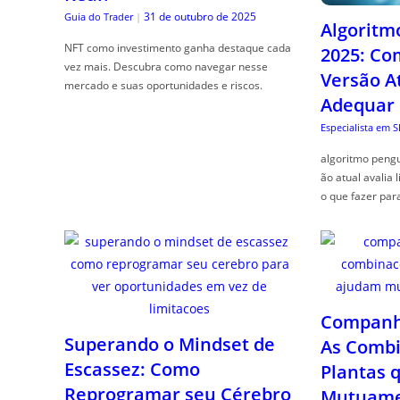
31 de outubro de 2025
Guia do Trader
|
Algoritm
NFT como investimento ganha destaque cada
2025: Co
vez mais. Descubra como navegar nesse
Versão A
mercado e suas oportunidades e riscos.
Adequar
Especialista em 
algoritmo pengu
ão atual avalia 
o que fazer par
Companhe
Superando o Mindset de
As Combi
Escassez: Como
Plantas 
Reprogramar seu Cérebro
Mutuame