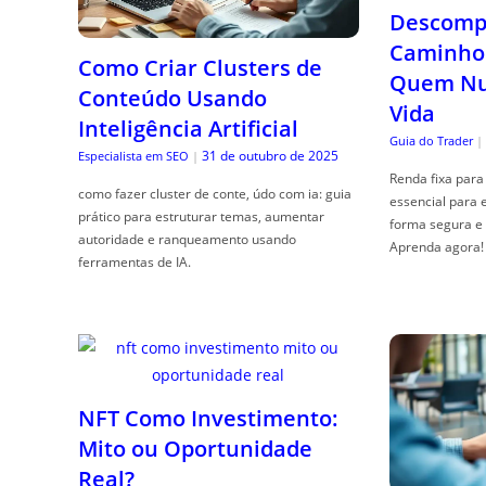
Descompl
Caminho 
Como Criar Clusters de
Quem Nun
Conteúdo Usando
Vida
Inteligência Artificial
Guia do Trader
|
31 de outubro de 2025
Especialista em SEO
|
Renda fixa para 
como fazer cluster de conte, údo com ia: guia
essencial para 
prático para estruturar temas, aumentar
forma segura e 
autoridade e ranqueamento usando
Aprenda agora!
ferramentas de IA.
NFT Como Investimento:
Mito ou Oportunidade
Real?