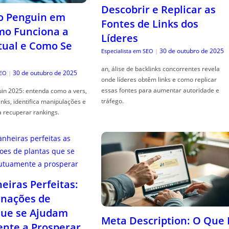
Descobrir e Replicar as
o Penguin em
Fontes de Links dos
mo Funciona a
Líderes
tual e Como Se
30 de outubro de 2025
Especialista em SEO
|
an, álise de backlinks concorrentes revela
30 de outubro de 2025
SEO
|
onde líderes obtêm links e como replicar
essas fontes para aumentar autoridade e
in 2025: entenda como a vers,
tráfego.
links, identifica manipulações e
a recuperar rankings.
iras Perfeitas:
nações de
que se Ajudam
Meta Description: O Que 
nte a Prosperar