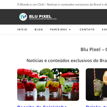
Ir
O Mundo a um Click! - Notícias e conteúdos exclusivos do Brasil e d
para
o
conteúdo
INÍCIO
BLOG
PARCEIROS
CONTATO
SO
Blu Pixel –
Notícias e conteúdos exclusivos do Bra