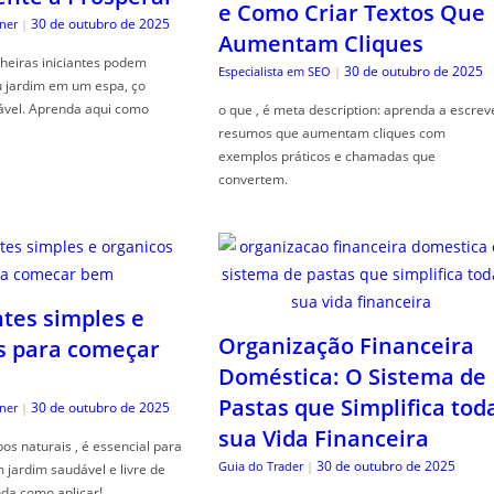
e Como Criar Textos Que
30 de outubro de 2025
ner
|
Aumentam Cliques
heiras iniciantes podem
30 de outubro de 2025
Especialista em SEO
|
u jardim em um espa, ço
ável. Aprenda aqui como
o que , é meta description: aprenda a escrev
resumos que aumentam cliques com
exemplos práticos e chamadas que
convertem.
ntes simples e
Organização Financeira
s para começar
Doméstica: O Sistema de
Pastas que Simplifica tod
30 de outubro de 2025
ner
|
sua Vida Financeira
s naturais , é essencial para
30 de outubro de 2025
Guia do Trader
|
jardim saudável e livre de
da como aplicar!