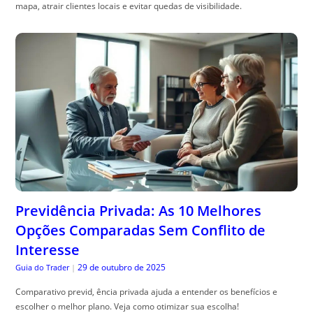
Previdência Privada: As 10 Melhores
Opções Comparadas Sem Conflito de
Interesse
29 de outubro de 2025
Guia do Trader
|
Comparativo previd, ência privada ajuda a entender os benefícios e
escolher o melhor plano. Veja como otimizar sua escolha!
ACESSE AGORA MAIS ARTIGOS INCRÍVEIS