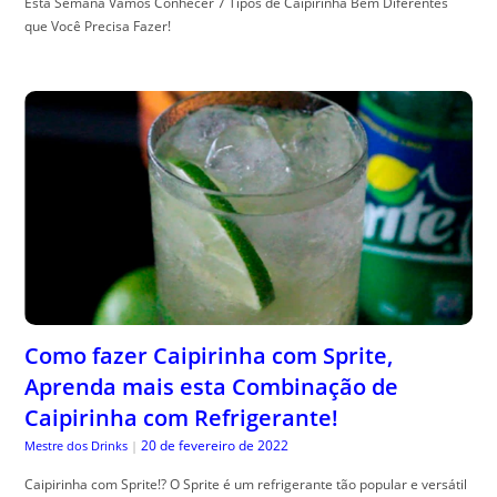
Esta Semana Vamos Conhecer 7 Tipos de Caipirinha Bem Diferentes
que Você Precisa Fazer!
Como fazer Caipirinha com Sprite,
Aprenda mais esta Combinação de
Caipirinha com Refrigerante!
20 de fevereiro de 2022
Mestre dos Drinks
|
Caipirinha com Sprite!? O Sprite é um refrigerante tão popular e versátil