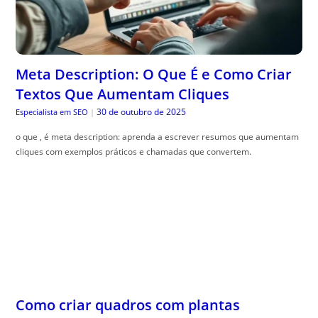
Meta Description: O Que É e Como Criar
Textos Que Aumentam Cliques
30 de outubro de 2025
Especialista em SEO
|
o que , é meta description: aprenda a escrever resumos que aumentam
cliques com exemplos práticos e chamadas que convertem.
Como criar quadros com plantas
naturais
30 de outubro de 2025
The Trusty Gardener
|
Quadros vivos na parede podem trazer vida e cor para sua casa. Veja
dicas incr, íveis para decorar!