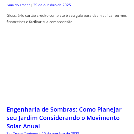
Engenharia de Sombras: Como Planejar
seu Jardim Considerando o Movimento
Solar Anual
29 de outubro de 2025
The Trusty Gardener
|
Sombra planejamento jardim , é essencial para harmonizar beleza e
funcionalidade no seu espaço ao ar livre. Confira dicas práticas!