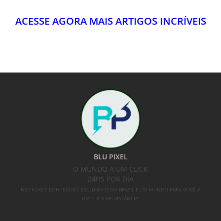
BLU PIXEL
O MUNDO A UM CLICK
24HS POR DIA
NOTÍCIAS E CONTEÚDOS EXCLUSIVOS DO BRASIL E DO MUNDO PARA VOCÊ A
UM CLICK DE DISTÂNCIA!
SIGA-NOS