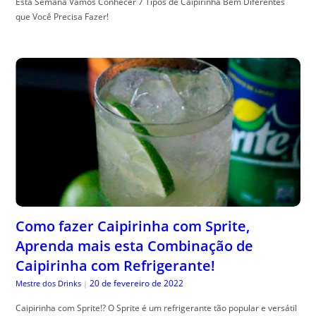
Esta Semana Vamos Conhecer 7 Tipos de Caipirinha Bem Diferentes
que Você Precisa Fazer!
Como fazer Caipirinha com Sprite,
Aprenda mais esta Combinação de
Caipirinha com Refrigerante!
20 de fevereiro de 2022
Mestre dos Drinks
|
Caipirinha com Sprite!? O Sprite é um refrigerante tão popular e versátil