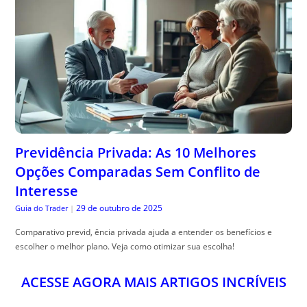
Previdência Privada: As 10 Melhores
Opções Comparadas Sem Conflito de
Interesse
29 de outubro de 2025
Guia do Trader
|
Comparativo previd, ência privada ajuda a entender os benefícios e
escolher o melhor plano. Veja como otimizar sua escolha!
ACESSE AGORA MAIS ARTIGOS INCRÍVEIS