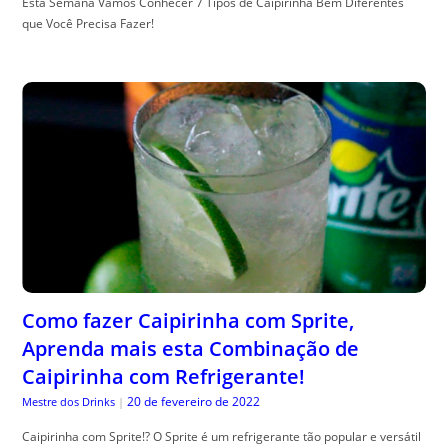
Esta Semana Vamos Conhecer 7 Tipos de Caipirinha Bem Diferentes
que Você Precisa Fazer!
Como fazer Caipirinha com Sprite,
Aprenda mais esta Combinação de
Caipirinha com Refrigerante!
20 de fevereiro de 2022
Mestre dos Drinks
|
Caipirinha com Sprite!? O Sprite é um refrigerante tão popular e versátil