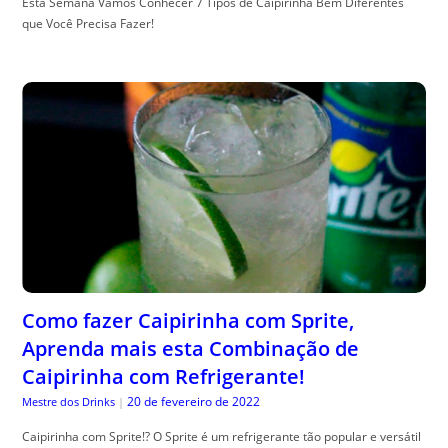
Esta Semana Vamos Conhecer 7 Tipos de Caipirinha Bem Diferentes
que Você Precisa Fazer!
Como fazer Caipirinha com Sprite,
Aprenda mais esta Combinação de
Caipirinha com Refrigerante!
20 de fevereiro de 2022
Mestre dos Drinks
|
Caipirinha com Sprite!? O Sprite é um refrigerante tão popular e versátil