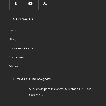
em
em
em
em
em
em
uma
uma
uma
uma
uma
uma
Abre
Abre
Abre
nova
nova
nova
nova
nova
nova
em
em
em
NAVEGAÇÃO
aba
aba
aba
aba
aba
aba
uma
uma
uma
Início
nova
nova
nova
aba
aba
aba
Blog
Entre em Contato
Sobre nós
Mapa
ÚLTIMAS PUBLICAÇÕES
Suculentas para Iniciantes: O Método 1-2-3 que
Garante …