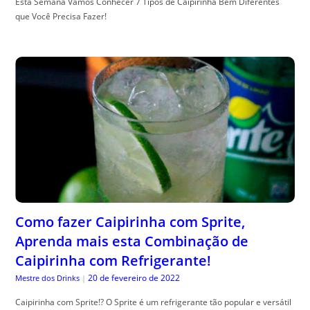
Esta Semana Vamos Conhecer 7 Tipos de Caipirinha Bem Diferentes
que Você Precisa Fazer!
Como fazer Caipirinha com Sprite,
Aprenda mais esta Combinação de
Caipirinha com Refrigerante!
20 de fevereiro de 2022
Mestre dos Drinks
|
Caipirinha com Sprite!? O Sprite é um refrigerante tão popular e versátil