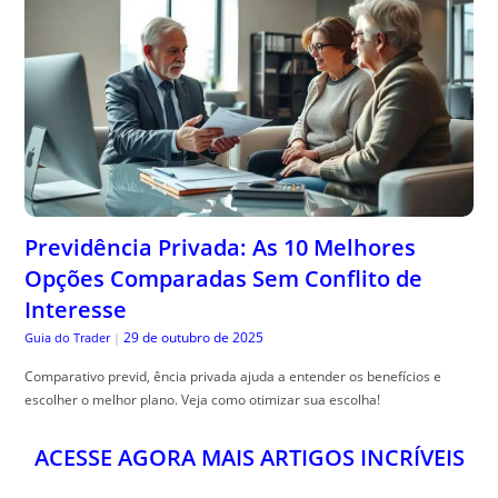
Previdência Privada: As 10 Melhores
Opções Comparadas Sem Conflito de
Interesse
29 de outubro de 2025
Guia do Trader
|
Comparativo previd, ência privada ajuda a entender os benefícios e
escolher o melhor plano. Veja como otimizar sua escolha!
ACESSE AGORA MAIS ARTIGOS INCRÍVEIS