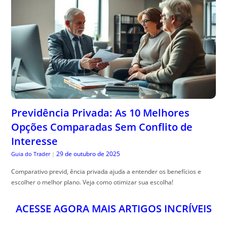
Previdência Privada: As 10 Melhores
Opções Comparadas Sem Conflito de
Interesse
29 de outubro de 2025
Guia do Trader
|
Comparativo previd, ência privada ajuda a entender os benefícios e
escolher o melhor plano. Veja como otimizar sua escolha!
ACESSE AGORA MAIS ARTIGOS INCRÍVEIS