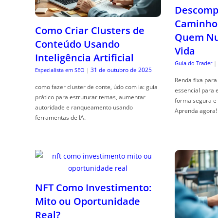
Descompl
Caminho 
Como Criar Clusters de
Quem Nun
Conteúdo Usando
Vida
Inteligência Artificial
Guia do Trader
|
31 de outubro de 2025
Especialista em SEO
|
Renda fixa para 
como fazer cluster de conte, údo com ia: guia
essencial para 
prático para estruturar temas, aumentar
forma segura e 
autoridade e ranqueamento usando
Aprenda agora!
ferramentas de IA.
NFT Como Investimento:
Mito ou Oportunidade
Real?