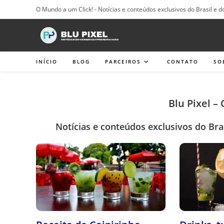
Ir
O Mundo a um Click! - Notícias e conteúdos exclusivos do Brasil e d
para
o
conteúdo
INÍCIO
BLOG
PARCEIROS
CONTATO
SO
Blu Pixel –
Notícias e conteúdos exclusivos do Bra