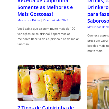
Receita de Caipirinha –
Drinks, 
Somente as Melhores e
Drinkero
Mais Gostosas!
para faz
Saboroso
2 de maio de 2022
Mestre dos Drinks
|
Mestre dos Drink
Você sabia que existem muito mais de 100
variações de caipirinha? Separamos as
Conheça alguns 
melhores Receita de Caipirinha e as de maior
precisam saber 
Sucesso.
bebidas mais us
muito mais!
7 Tipos de Caipirinha de