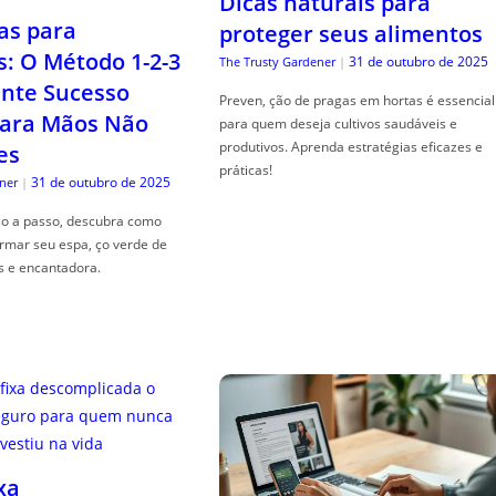
Dicas naturais para
as para
proteger seus alimentos
s: O Método 1-2-3
31 de outubro de 2025
The Trusty Gardener
|
nte Sucesso
Preven, ção de pragas em hortas é essencial
ara Mãos Não
para quem deseja cultivos saudáveis e
produtivos. Aprenda estratégias eficazes e
es
práticas!
31 de outubro de 2025
ner
|
so a passo, descubra como
ormar seu espa, ço verde de
s e encantadora.
xa