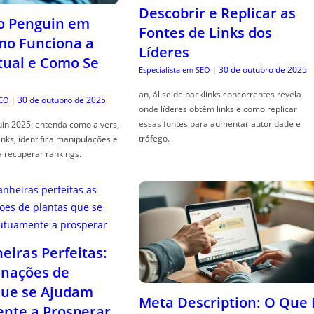
Descobrir e Replicar as
o Penguin em
Fontes de Links dos
mo Funciona a
Líderes
tual e Como Se
30 de outubro de 2025
Especialista em SEO
|
an, álise de backlinks concorrentes revela
30 de outubro de 2025
SEO
|
onde líderes obtêm links e como replicar
essas fontes para aumentar autoridade e
in 2025: entenda como a vers,
tráfego.
links, identifica manipulações e
a recuperar rankings.
iras Perfeitas:
nações de
que se Ajudam
Meta Description: O Que 
nte a Prosperar