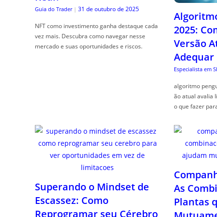
31 de outubro de 2025
Guia do Trader
|
Algoritm
NFT como investimento ganha destaque cada
2025: Co
vez mais. Descubra como navegar nesse
Versão A
mercado e suas oportunidades e riscos.
Adequar
Especialista em 
algoritmo pengu
ão atual avalia 
o que fazer par
Companhe
Superando o Mindset de
As Combi
Escassez: Como
Plantas 
Reprogramar seu Cérebro
Mutuame