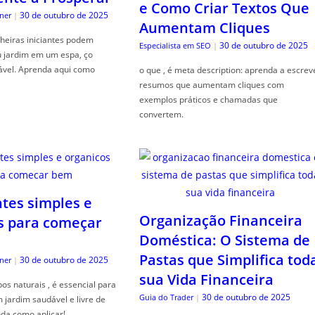
e Como Criar Textos Que
30 de outubro de 2025
ner
|
Aumentam Cliques
heiras iniciantes podem
30 de outubro de 2025
Especialista em SEO
|
u jardim em um espa, ço
ável. Aprenda aqui como
o que , é meta description: aprenda a escrev
resumos que aumentam cliques com
exemplos práticos e chamadas que
convertem.
ntes simples e
Organização Financeira
s para começar
Doméstica: O Sistema de
Pastas que Simplifica tod
30 de outubro de 2025
ner
|
sua Vida Financeira
s naturais , é essencial para
30 de outubro de 2025
Guia do Trader
|
jardim saudável e livre de
da como aplicar!