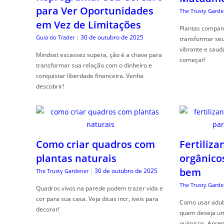
para Ver Oportunidades
The Trusty Garde
em Vez de Limitações
Plantas compan
30 de outubro de 2025
Guia do Trader
|
transformar se
vibrante e saud
Mindset escassez supera, ção é a chave para
começar!
transformar sua relação com o dinheiro e
conquistar liberdade financeira. Venha
descobrir!
Como criar quadros com
Fertiliza
plantas naturais
orgânico
bem
30 de outubro de 2025
The Trusty Gardener
|
The Trusty Garde
Quadros vivos na parede podem trazer vida e
cor para sua casa. Veja dicas incr, íveis para
Como usar adubo
decorar!
quem deseja um 
químicos. Apren