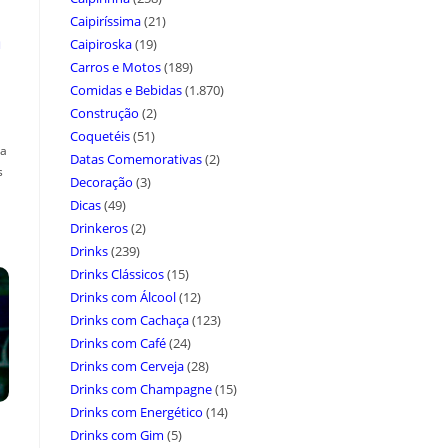
Caipiríssima
(21)
a
Caipiroska
(19)
Carros e Motos
(189)
Comidas e Bebidas
(1.870)
Construção
(2)
Coquetéis
(51)
ça
Datas Comemorativas
(2)
s
Decoração
(3)
Dicas
(49)
Drinkeros
(2)
Drinks
(239)
Drinks Clássicos
(15)
Drinks com Álcool
(12)
Drinks com Cachaça
(123)
Drinks com Café
(24)
Drinks com Cerveja
(28)
Drinks com Champagne
(15)
Drinks com Energético
(14)
Drinks com Gim
(5)