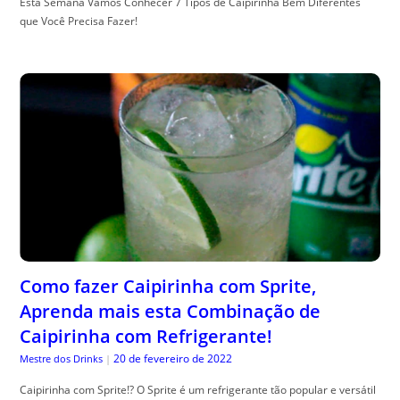
Esta Semana Vamos Conhecer 7 Tipos de Caipirinha Bem Diferentes
que Você Precisa Fazer!
Como fazer Caipirinha com Sprite,
Aprenda mais esta Combinação de
Caipirinha com Refrigerante!
20 de fevereiro de 2022
Mestre dos Drinks
|
Caipirinha com Sprite!? O Sprite é um refrigerante tão popular e versátil