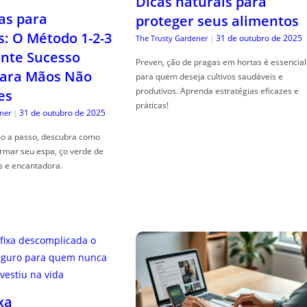
Dicas naturais para
as para
proteger seus alimentos
s: O Método 1-2-3
31 de outubro de 2025
The Trusty Gardener
|
nte Sucesso
Preven, ção de pragas em hortas é essencial
ara Mãos Não
para quem deseja cultivos saudáveis e
produtivos. Aprenda estratégias eficazes e
es
práticas!
31 de outubro de 2025
ner
|
so a passo, descubra como
ormar seu espa, ço verde de
s e encantadora.
xa