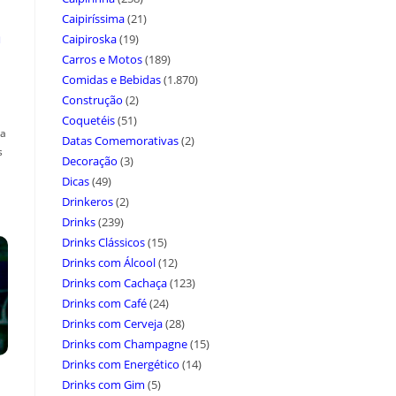
Caipiríssima
(21)
a
Caipiroska
(19)
Carros e Motos
(189)
Comidas e Bebidas
(1.870)
Construção
(2)
Coquetéis
(51)
ça
Datas Comemorativas
(2)
s
Decoração
(3)
Dicas
(49)
Drinkeros
(2)
Drinks
(239)
Drinks Clássicos
(15)
Drinks com Álcool
(12)
Drinks com Cachaça
(123)
Drinks com Café
(24)
Drinks com Cerveja
(28)
Drinks com Champagne
(15)
Drinks com Energético
(14)
Drinks com Gim
(5)