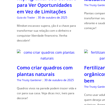
para Ver Oportunidades
The Trusty Garde
em Vez de Limitações
Plantas compan
30 de outubro de 2025
Guia do Trader
|
transformar se
vibrante e saud
Mindset escassez supera, ção é a chave para
começar!
transformar sua relação com o dinheiro e
conquistar liberdade financeira. Venha
descobrir!
Como criar quadros com
Fertiliza
plantas naturais
orgânico
bem
30 de outubro de 2025
The Trusty Gardener
|
The Trusty Garde
Quadros vivos na parede podem trazer vida e
cor para sua casa. Veja dicas incr, íveis para
Como usar adubo
decorar!
quem deseja um 
químicos. Apren