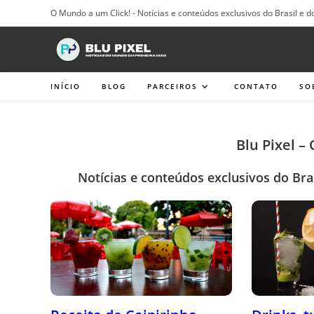
Ir
O Mundo a um Click! - Notícias e conteúdos exclusivos do Brasil e d
para
o
conteúdo
INÍCIO
BLOG
PARCEIROS
CONTATO
SO
Blu Pixel –
Notícias e conteúdos exclusivos do Bra