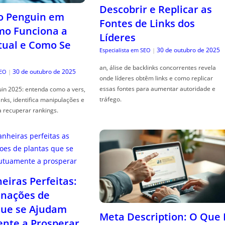
Descobrir e Replicar as
o Penguin em
Fontes de Links dos
mo Funciona a
Líderes
tual e Como Se
30 de outubro de 2025
Especialista em SEO
|
an, álise de backlinks concorrentes revela
30 de outubro de 2025
SEO
|
onde líderes obtêm links e como replicar
essas fontes para aumentar autoridade e
in 2025: entenda como a vers,
tráfego.
links, identifica manipulações e
a recuperar rankings.
iras Perfeitas:
nações de
que se Ajudam
Meta Description: O Que 
nte a Prosperar