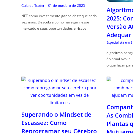
31 de outubro de 2025
Guia do Trader
|
Algoritm
NFT como investimento ganha destaque cada
2025: Co
vez mais. Descubra como navegar nesse
Versão A
mercado e suas oportunidades e riscos.
Adequar
Especialista em 
algoritmo pengu
ão atual avalia 
o que fazer par
Companhe
Superando o Mindset de
As Combi
Escassez: Como
Plantas 
Reprogramar seu Cérebro
Mutuame