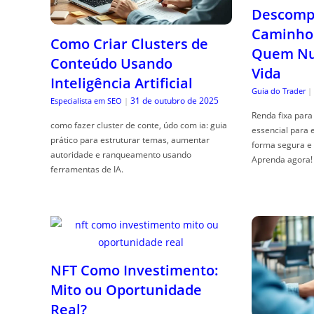
Descompl
Caminho 
Como Criar Clusters de
Quem Nun
Conteúdo Usando
Vida
Inteligência Artificial
Guia do Trader
|
31 de outubro de 2025
Especialista em SEO
|
Renda fixa para 
como fazer cluster de conte, údo com ia: guia
essencial para 
prático para estruturar temas, aumentar
forma segura e 
autoridade e ranqueamento usando
Aprenda agora!
ferramentas de IA.
NFT Como Investimento:
Mito ou Oportunidade
Real?