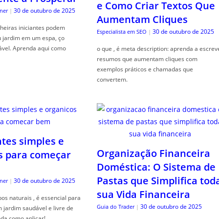
e Como Criar Textos Que
30 de outubro de 2025
ner
|
Aumentam Cliques
heiras iniciantes podem
30 de outubro de 2025
Especialista em SEO
|
u jardim em um espa, ço
ável. Aprenda aqui como
o que , é meta description: aprenda a escrev
resumos que aumentam cliques com
exemplos práticos e chamadas que
convertem.
ntes simples e
Organização Financeira
s para começar
Doméstica: O Sistema de
Pastas que Simplifica tod
30 de outubro de 2025
ner
|
sua Vida Financeira
s naturais , é essencial para
30 de outubro de 2025
Guia do Trader
|
jardim saudável e livre de
da como aplicar!