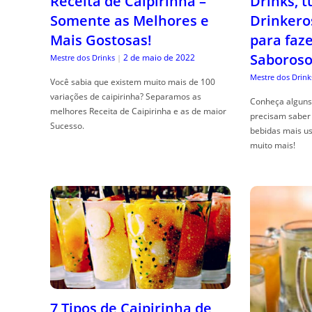
Receita de Caipirinha –
Drinks, 
Somente as Melhores e
Drinkero
Mais Gostosas!
para faz
Saboroso
2 de maio de 2022
Mestre dos Drinks
|
Mestre dos Drink
Você sabia que existem muito mais de 100
variações de caipirinha? Separamos as
Conheça alguns 
melhores Receita de Caipirinha e as de maior
precisam saber 
Sucesso.
bebidas mais us
muito mais!
7 Tipos de Caipirinha de