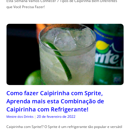
Esta Semana Vamos Conhecer 7 Tipos de Caipirinha Bem Diferentes
que Você Precisa Fazer!
Como fazer Caipirinha com Sprite,
Aprenda mais esta Combinação de
Caipirinha com Refrigerante!
20 de fevereiro de 2022
Mestre dos Drinks
|
Caipirinha com Sprite!? O Sprite é um refrigerante tão popular e versátil