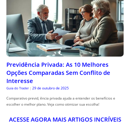
Previdência Privada: As 10 Melhores
Opções Comparadas Sem Conflito de
Interesse
29 de outubro de 2025
Guia do Trader
|
Comparativo previd, ência privada ajuda a entender os benefícios e
escolher o melhor plano. Veja como otimizar sua escolha!
ACESSE AGORA MAIS ARTIGOS INCRÍVEIS