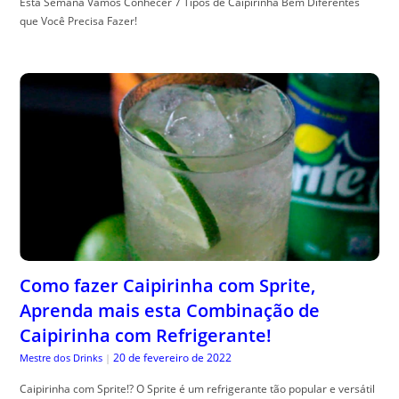
Esta Semana Vamos Conhecer 7 Tipos de Caipirinha Bem Diferentes
que Você Precisa Fazer!
Como fazer Caipirinha com Sprite,
Aprenda mais esta Combinação de
Caipirinha com Refrigerante!
20 de fevereiro de 2022
Mestre dos Drinks
|
Caipirinha com Sprite!? O Sprite é um refrigerante tão popular e versátil