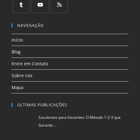
em
em
em
em
em
em
uma
uma
uma
uma
uma
uma
Abre
Abre
Abre
nova
nova
nova
nova
nova
nova
em
em
em
NAVEGAÇÃO
aba
aba
aba
aba
aba
aba
uma
uma
uma
Início
nova
nova
nova
aba
aba
aba
Blog
Entre em Contato
Sobre nós
Mapa
ÚLTIMAS PUBLICAÇÕES
Suculentas para Iniciantes: O Método 1-2-3 que
Garante …