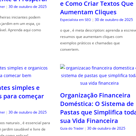
e Como Criar Textos Que
30 de outubro de 2025
ner
|
Aumentam Cliques
heiras iniciantes podem
30 de outubro de 2025
Especialista em SEO
|
u jardim em um espa, ço
ável. Aprenda aqui como
o que , é meta description: aprenda a escrev
resumos que aumentam cliques com
exemplos práticos e chamadas que
convertem.
ntes simples e
Organização Financeira
s para começar
Doméstica: O Sistema de
Pastas que Simplifica tod
30 de outubro de 2025
ner
|
sua Vida Financeira
s naturais , é essencial para
30 de outubro de 2025
Guia do Trader
|
jardim saudável e livre de
da como aplicar!