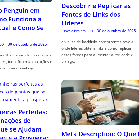
Descobrir e Replicar as
o Penguin em
Fontes de Links dos
mo Funciona a
Líderes
tual e Como Se
30 de outubro de 2025
Especialista em SEO
|
an, álise de backlinks concorrentes revela
30 de outubro de 2025
SEO
|
onde líderes obtêm links e como replicar
essas fontes para aumentar autoridade e
in 2025: entenda como a vers,
tráfego.
links, identifica manipulações e
a recuperar rankings.
iras Perfeitas:
nações de
que se Ajudam
Meta Description: O Que 
nte a Prosperar