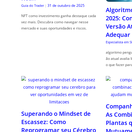
31 de outubro de 2025
Guia do Trader
|
Algoritm
NFT como investimento ganha destaque cada
2025: Co
vez mais. Descubra como navegar nesse
Versão A
mercado e suas oportunidades e riscos.
Adequar
Especialista em 
algoritmo pengu
ão atual avalia 
o que fazer par
Companhe
Superando o Mindset de
As Combi
Escassez: Como
Plantas 
Reprogramar seu Cérebro
Mutuame