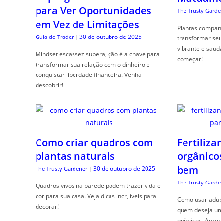
para Ver Oportunidades
The Trusty Garde
em Vez de Limitações
Plantas compan
30 de outubro de 2025
Guia do Trader
|
transformar se
vibrante e saud
Mindset escassez supera, ção é a chave para
começar!
transformar sua relação com o dinheiro e
conquistar liberdade financeira. Venha
descobrir!
Como criar quadros com
Fertiliza
plantas naturais
orgânico
bem
30 de outubro de 2025
The Trusty Gardener
|
The Trusty Garde
Quadros vivos na parede podem trazer vida e
cor para sua casa. Veja dicas incr, íveis para
Como usar adubo
decorar!
quem deseja um 
químicos. Apren