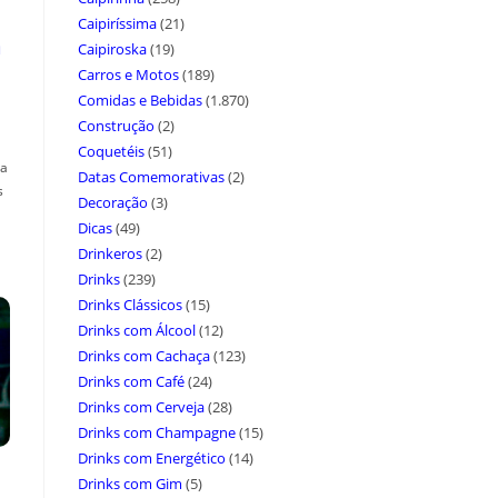
Caipiríssima
(21)
a
Caipiroska
(19)
Carros e Motos
(189)
Comidas e Bebidas
(1.870)
Construção
(2)
Coquetéis
(51)
ça
Datas Comemorativas
(2)
s
Decoração
(3)
Dicas
(49)
Drinkeros
(2)
Drinks
(239)
Drinks Clássicos
(15)
Drinks com Álcool
(12)
Drinks com Cachaça
(123)
Drinks com Café
(24)
Drinks com Cerveja
(28)
Drinks com Champagne
(15)
Drinks com Energético
(14)
Drinks com Gim
(5)