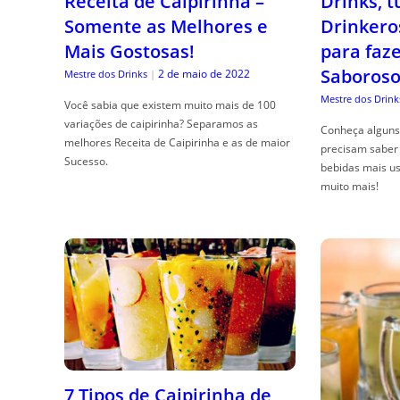
Receita de Caipirinha –
Drinks, 
Somente as Melhores e
Drinkero
Mais Gostosas!
para faz
Saboroso
2 de maio de 2022
Mestre dos Drinks
|
Mestre dos Drink
Você sabia que existem muito mais de 100
variações de caipirinha? Separamos as
Conheça alguns 
melhores Receita de Caipirinha e as de maior
precisam saber 
Sucesso.
bebidas mais us
muito mais!
7 Tipos de Caipirinha de