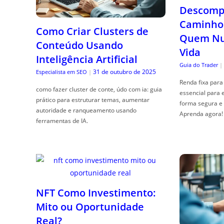
Descompl
Caminho 
Como Criar Clusters de
Quem Nun
Conteúdo Usando
Vida
Inteligência Artificial
Guia do Trader
|
31 de outubro de 2025
Especialista em SEO
|
Renda fixa para 
como fazer cluster de conte, údo com ia: guia
essencial para 
prático para estruturar temas, aumentar
forma segura e 
autoridade e ranqueamento usando
Aprenda agora!
ferramentas de IA.
NFT Como Investimento:
Mito ou Oportunidade
Real?