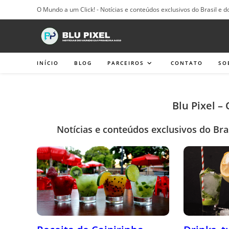
Ir
O Mundo a um Click! - Notícias e conteúdos exclusivos do Brasil e d
para
o
conteúdo
INÍCIO
BLOG
PARCEIROS
CONTATO
SO
Blu Pixel –
Notícias e conteúdos exclusivos do Bra