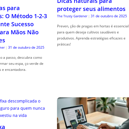
Dicas naturais para
as para
proteger seus alimentos
s: O Método 1-2-3
31 de outubro de 2025
The Trusty Gardener
|
nte Sucesso
Preven, ção de pragas em hortas é essencial
ara Mãos Não
para quem deseja cultivos saudáveis e
produtivos. Aprenda estratégias eficazes e
es
práticas!
31 de outubro de 2025
ner
|
so a passo, descubra como
ormar seu espa, ço verde de
s e encantadora.
xa