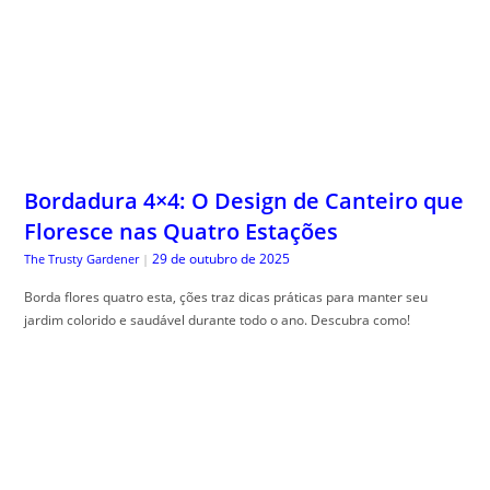
Bordadura 4×4: O Design de Canteiro que
Floresce nas Quatro Estações
29 de outubro de 2025
The Trusty Gardener
|
Borda flores quatro esta, ções traz dicas práticas para manter seu
jardim colorido e saudável durante todo o ano. Descubra como!
Glossário Completo do Cartão de Crédito:
O Significado Real de Cada Taxa e Termo
do seu Contrato