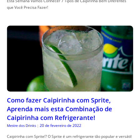
Esta Semana Vamos Conhecer 7 Tipos de Caipirinha Bem Diferentes
que Você Precisa Fazer!
Como fazer Caipirinha com Sprite,
Aprenda mais esta Combinação de
Caipirinha com Refrigerante!
20 de fevereiro de 2022
Mestre dos Drinks
|
Caipirinha com Sprite!? O Sprite é um refrigerante tão popular e versátil