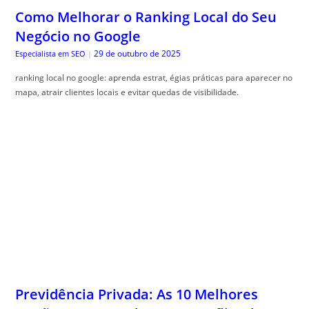
mapa, atrair clientes locais e evitar quedas de visibilidade.
Previdência Privada: As 10 Melhores
Opções Comparadas Sem Conflito de
Interesse
29 de outubro de 2025
Guia do Trader
|
Comparativo previd, ência privada ajuda a entender os benefícios e
escolher o melhor plano. Veja como otimizar sua escolha!