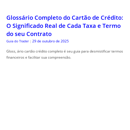
29 de outubro de 2025
Guia do Trader
|
Gloss, ário cartão crédito completo é seu guia para desmistificar termos
financeiros e facilitar sua compreensão.
Engenharia de Sombras: Como Planejar
seu Jardim Considerando o Movimento
Solar Anual
29 de outubro de 2025
The Trusty Gardener
|