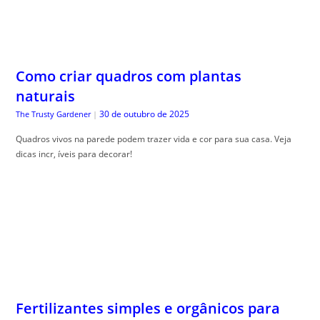
naturais
30 de outubro de 2025
The Trusty Gardener
|
Quadros vivos na parede podem trazer vida e cor para sua casa. Veja
dicas incr, íveis para decorar!
Fertilizantes simples e orgânicos para
começar bem
30 de outubro de 2025
The Trusty Gardener
|
Como usar adubos naturais , é essencial para quem deseja um jardim
saudável e livre de químicos. Aprenda como aplicar!