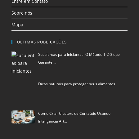
ÚLTIMAS PUBLICAÇÕES
Suculentas para Iniciantes: O Método 1-2-3 que
Garante …
Dicas naturais para proteger seus alimentos
Como Criar Clusters de Conteúdo Usando
Inteligência Art…
Política de privacidade
Termos de Uso
Exclusão de Dados
Blu Pixel
©
SCIStudio.com
2001 - 2026
CNPJ: 04.542.994.0001-29
Portal membro
RDA - Rede de Autoridade