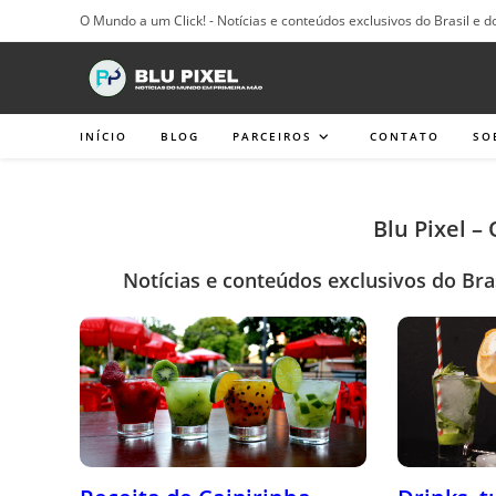
Ir
O Mundo a um Click! - Notícias e conteúdos exclusivos do Brasil e d
para
o
conteúdo
INÍCIO
BLOG
PARCEIROS
CONTATO
SO
Blu Pixel –
Notícias e conteúdos exclusivos do Bra