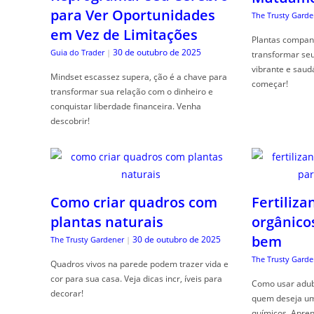
para Ver Oportunidades
The Trusty Garde
em Vez de Limitações
Plantas compan
30 de outubro de 2025
Guia do Trader
|
transformar se
vibrante e saud
Mindset escassez supera, ção é a chave para
começar!
transformar sua relação com o dinheiro e
conquistar liberdade financeira. Venha
descobrir!
Como criar quadros com
Fertiliza
plantas naturais
orgânico
bem
30 de outubro de 2025
The Trusty Gardener
|
The Trusty Garde
Quadros vivos na parede podem trazer vida e
cor para sua casa. Veja dicas incr, íveis para
Como usar adubo
decorar!
quem deseja um 
químicos. Apren