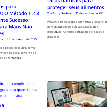
Dicas naturais para
as para
proteger seus alimentos
s: O Método 1-2-3
31 de outubro de 2025
The Trusty Gardener
|
nte Sucesso
Preven, ção de pragas em hortas é essencial
ara Mãos Não
para quem deseja cultivos saudáveis e
produtivos. Aprenda estratégias eficazes e
es
práticas!
31 de outubro de 2025
ner
|
so a passo, descubra como
ormar seu espa, ço verde de
s e encantadora.
xa