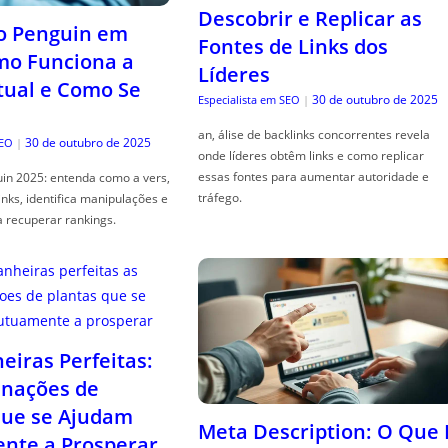
Descobrir e Replicar as
o Penguin em
Fontes de Links dos
mo Funciona a
Líderes
tual e Como Se
30 de outubro de 2025
Especialista em SEO
|
an, álise de backlinks concorrentes revela
30 de outubro de 2025
SEO
|
onde líderes obtêm links e como replicar
essas fontes para aumentar autoridade e
in 2025: entenda como a vers,
tráfego.
links, identifica manipulações e
a recuperar rankings.
iras Perfeitas:
nações de
que se Ajudam
Meta Description: O Que 
nte a Prosperar