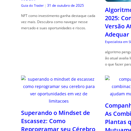
31 de outubro de 2025
Guia do Trader
|
Algoritm
NFT como investimento ganha destaque cada
2025: Co
vez mais. Descubra como navegar nesse
Versão A
mercado e suas oportunidades e riscos.
Adequar
Especialista em 
algoritmo pengu
ão atual avalia 
o que fazer par
Companhe
Superando o Mindset de
As Combi
Escassez: Como
Plantas 
Reprogramar seu Cérebro
Mutuame