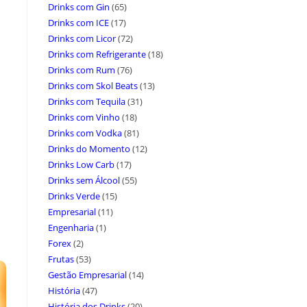
Drinks com Gin
(65)
Drinks com ICE
(17)
Drinks com Licor
(72)
Drinks com Refrigerante
(18)
Drinks com Rum
(76)
Drinks com Skol Beats
(13)
Drinks com Tequila
(31)
Drinks com Vinho
(18)
Drinks com Vodka
(81)
Drinks do Momento
(12)
Drinks Low Carb
(17)
Drinks sem Álcool
(55)
Drinks Verde
(15)
Empresarial
(11)
Engenharia
(1)
Forex
(2)
Frutas
(53)
Gestão Empresarial
(14)
História
(47)
História dos Drinks
(20)