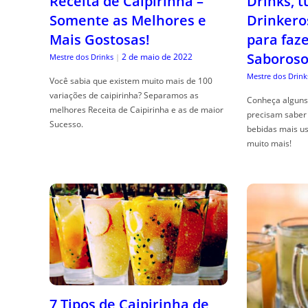
Receita de Caipirinha –
Drinks, 
Somente as Melhores e
Drinkero
Mais Gostosas!
para faz
Saboroso
2 de maio de 2022
Mestre dos Drinks
|
Mestre dos Drink
Você sabia que existem muito mais de 100
variações de caipirinha? Separamos as
Conheça alguns 
melhores Receita de Caipirinha e as de maior
precisam saber 
Sucesso.
bebidas mais us
muito mais!
7 Tipos de Caipirinha de