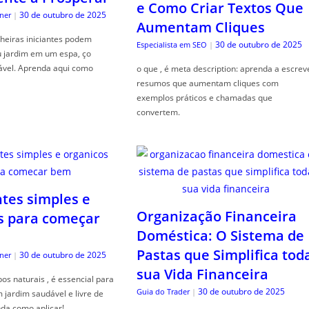
e Como Criar Textos Que
30 de outubro de 2025
ner
|
Aumentam Cliques
heiras iniciantes podem
30 de outubro de 2025
Especialista em SEO
|
u jardim em um espa, ço
ável. Aprenda aqui como
o que , é meta description: aprenda a escrev
resumos que aumentam cliques com
exemplos práticos e chamadas que
convertem.
ntes simples e
Organização Financeira
s para começar
Doméstica: O Sistema de
Pastas que Simplifica tod
30 de outubro de 2025
ner
|
sua Vida Financeira
s naturais , é essencial para
30 de outubro de 2025
Guia do Trader
|
jardim saudável e livre de
da como aplicar!