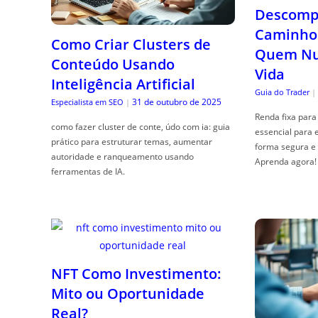
Descompl
Caminho 
Como Criar Clusters de
Quem Nun
Conteúdo Usando
Vida
Inteligência Artificial
Guia do Trader
|
31 de outubro de 2025
Especialista em SEO
|
Renda fixa para 
como fazer cluster de conte, údo com ia: guia
essencial para 
prático para estruturar temas, aumentar
forma segura e 
autoridade e ranqueamento usando
Aprenda agora!
ferramentas de IA.
NFT Como Investimento:
Mito ou Oportunidade
Real?