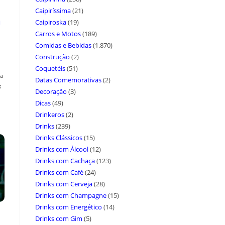
Caipiríssima
(21)
a
Caipiroska
(19)
Carros e Motos
(189)
Comidas e Bebidas
(1.870)
Construção
(2)
Coquetéis
(51)
ça
Datas Comemorativas
(2)
s
Decoração
(3)
Dicas
(49)
Drinkeros
(2)
Drinks
(239)
Drinks Clássicos
(15)
Drinks com Álcool
(12)
Drinks com Cachaça
(123)
Drinks com Café
(24)
Drinks com Cerveja
(28)
Drinks com Champagne
(15)
Drinks com Energético
(14)
Drinks com Gim
(5)