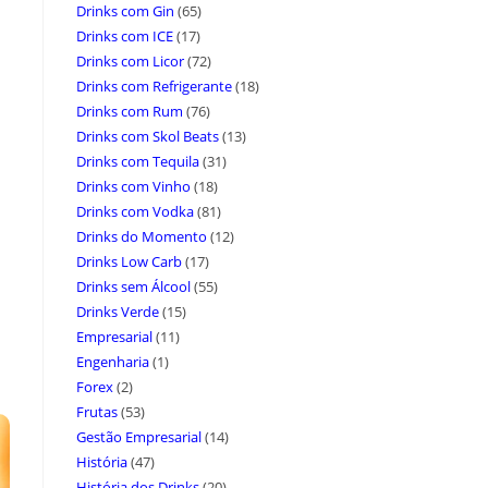
Drinks com Gin
(65)
Drinks com ICE
(17)
Drinks com Licor
(72)
Drinks com Refrigerante
(18)
Drinks com Rum
(76)
Drinks com Skol Beats
(13)
Drinks com Tequila
(31)
Drinks com Vinho
(18)
Drinks com Vodka
(81)
Drinks do Momento
(12)
Drinks Low Carb
(17)
Drinks sem Álcool
(55)
Drinks Verde
(15)
Empresarial
(11)
Engenharia
(1)
Forex
(2)
Frutas
(53)
Gestão Empresarial
(14)
História
(47)
História dos Drinks
(20)