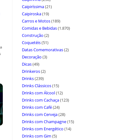
Caipiríssima
(21)
a
Caipiroska
(19)
Carros e Motos
(189)
Comidas e Bebidas
(1.870)
Construção
(2)
Coquetéis
(51)
ça
Datas Comemorativas
(2)
s
Decoração
(3)
Dicas
(49)
Drinkeros
(2)
Drinks
(239)
Drinks Clássicos
(15)
Drinks com Álcool
(12)
Drinks com Cachaça
(123)
Drinks com Café
(24)
Drinks com Cerveja
(28)
Drinks com Champagne
(15)
Drinks com Energético
(14)
Drinks com Gim
(5)