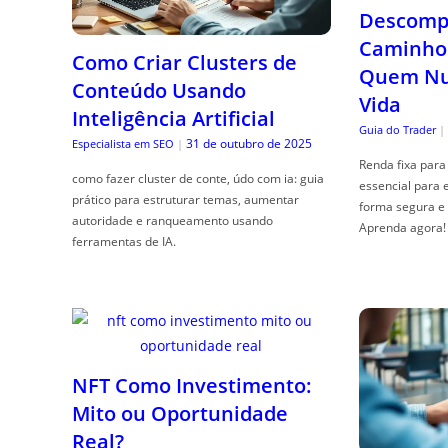
Descompl
Caminho 
Como Criar Clusters de
Quem Nun
Conteúdo Usando
Vida
Inteligência Artificial
Guia do Trader
|
31 de outubro de 2025
Especialista em SEO
|
Renda fixa para 
como fazer cluster de conte, údo com ia: guia
essencial para 
prático para estruturar temas, aumentar
forma segura e 
autoridade e ranqueamento usando
Aprenda agora!
ferramentas de IA.
NFT Como Investimento:
Mito ou Oportunidade
Real?