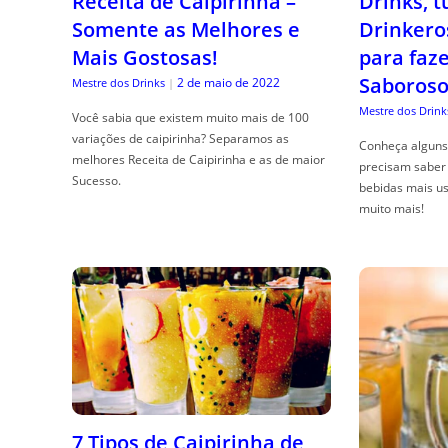
Receita de Caipirinha –
Drinks, 
Somente as Melhores e
Drinkero
Mais Gostosas!
para faz
Saboroso
2 de maio de 2022
Mestre dos Drinks
|
Mestre dos Drink
Você sabia que existem muito mais de 100
variações de caipirinha? Separamos as
Conheça alguns 
melhores Receita de Caipirinha e as de maior
precisam saber 
Sucesso.
bebidas mais us
muito mais!
7 Tipos de Caipirinha de