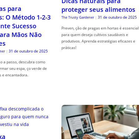
Dicas naturais para
as para
proteger seus alimentos
s: O Método 1-2-3
31 de outubro de 2025
The Trusty Gardener
|
nte Sucesso
Preven, ção de pragas em hortas é essencial
ara Mãos Não
para quem deseja cultivos saudáveis e
produtivos. Aprenda estratégias eficazes e
es
práticas!
31 de outubro de 2025
ner
|
so a passo, descubra como
ormar seu espa, ço verde de
s e encantadora.
xa