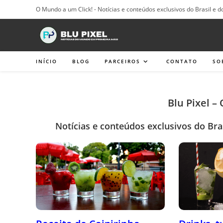
Ir
O Mundo a um Click! - Notícias e conteúdos exclusivos do Brasil e d
para
o
conteúdo
INÍCIO
BLOG
PARCEIROS
CONTATO
SO
Blu Pixel –
Notícias e conteúdos exclusivos do Bra