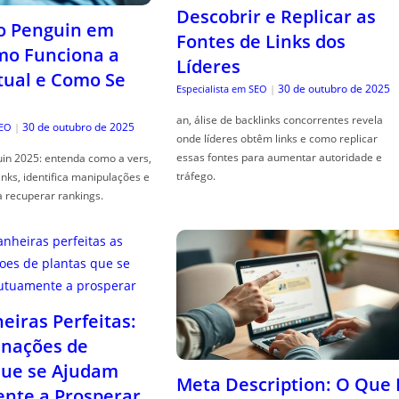
Descobrir e Replicar as
o Penguin em
Fontes de Links dos
mo Funciona a
Líderes
tual e Como Se
30 de outubro de 2025
Especialista em SEO
|
an, álise de backlinks concorrentes revela
30 de outubro de 2025
SEO
|
onde líderes obtêm links e como replicar
essas fontes para aumentar autoridade e
in 2025: entenda como a vers,
tráfego.
links, identifica manipulações e
a recuperar rankings.
iras Perfeitas:
nações de
que se Ajudam
Meta Description: O Que 
nte a Prosperar