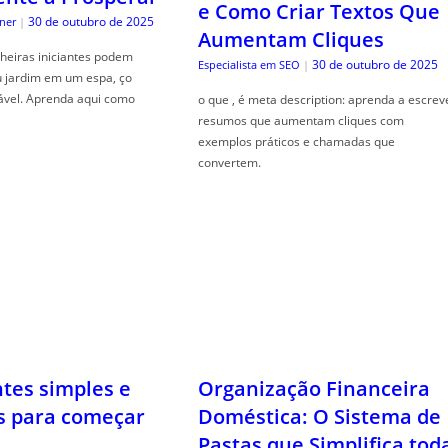
e Como Criar Textos Que
30 de outubro de 2025
ner
|
Aumentam Cliques
heiras iniciantes podem
30 de outubro de 2025
Especialista em SEO
|
u jardim em um espa, ço
ável. Aprenda aqui como
o que , é meta description: aprenda a escrev
resumos que aumentam cliques com
exemplos práticos e chamadas que
convertem.
ntes simples e
Organização Financeira
s para começar
Doméstica: O Sistema de
Pastas que Simplifica tod