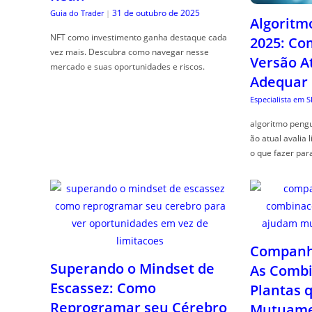
31 de outubro de 2025
Guia do Trader
|
Algoritm
NFT como investimento ganha destaque cada
2025: Co
vez mais. Descubra como navegar nesse
Versão A
mercado e suas oportunidades e riscos.
Adequar
Especialista em 
algoritmo pengu
ão atual avalia 
o que fazer par
Companhe
Superando o Mindset de
As Combi
Escassez: Como
Plantas 
Reprogramar seu Cérebro
Mutuame