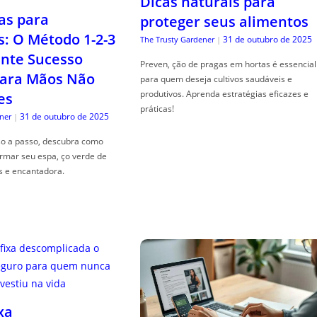
Dicas naturais para
as para
proteger seus alimentos
s: O Método 1-2-3
31 de outubro de 2025
The Trusty Gardener
|
nte Sucesso
Preven, ção de pragas em hortas é essencial
ara Mãos Não
para quem deseja cultivos saudáveis e
produtivos. Aprenda estratégias eficazes e
es
práticas!
31 de outubro de 2025
ner
|
so a passo, descubra como
ormar seu espa, ço verde de
s e encantadora.
xa