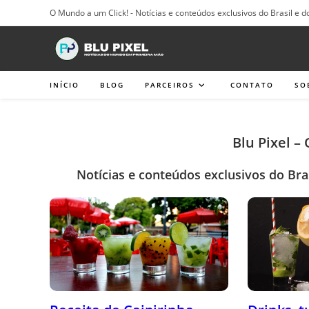
Ir
O Mundo a um Click! - Notícias e conteúdos exclusivos do Brasil e d
para
o
conteúdo
INÍCIO
BLOG
PARCEIROS
CONTATO
SO
Blu Pixel –
Notícias e conteúdos exclusivos do Bra