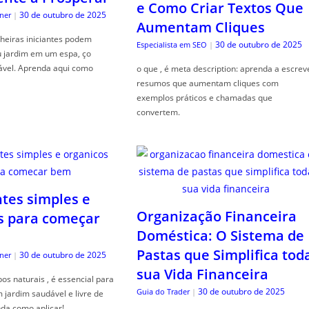
e Como Criar Textos Que
30 de outubro de 2025
ner
|
Aumentam Cliques
heiras iniciantes podem
30 de outubro de 2025
Especialista em SEO
|
u jardim em um espa, ço
ável. Aprenda aqui como
o que , é meta description: aprenda a escrev
resumos que aumentam cliques com
exemplos práticos e chamadas que
convertem.
ntes simples e
Organização Financeira
s para começar
Doméstica: O Sistema de
Pastas que Simplifica tod
30 de outubro de 2025
ner
|
sua Vida Financeira
s naturais , é essencial para
30 de outubro de 2025
Guia do Trader
|
jardim saudável e livre de
da como aplicar!