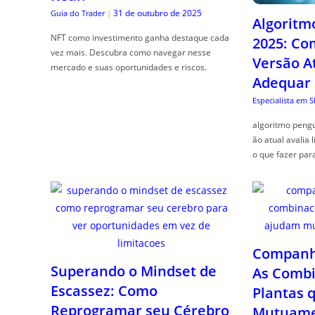
31 de outubro de 2025
Guia do Trader
|
Algoritm
NFT como investimento ganha destaque cada
2025: Co
vez mais. Descubra como navegar nesse
Versão A
mercado e suas oportunidades e riscos.
Adequar
Especialista em 
algoritmo pengu
ão atual avalia 
o que fazer par
Companhe
Superando o Mindset de
As Combi
Escassez: Como
Plantas 
Reprogramar seu Cérebro
Mutuame