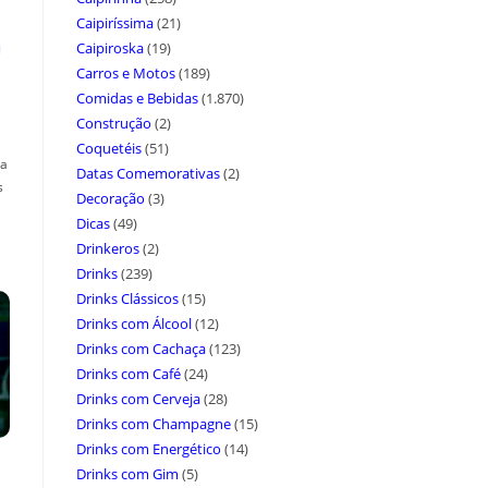
Caipiríssima
(21)
a
Caipiroska
(19)
Carros e Motos
(189)
Comidas e Bebidas
(1.870)
Construção
(2)
Coquetéis
(51)
ça
Datas Comemorativas
(2)
s
Decoração
(3)
Dicas
(49)
Drinkeros
(2)
Drinks
(239)
Drinks Clássicos
(15)
Drinks com Álcool
(12)
Drinks com Cachaça
(123)
Drinks com Café
(24)
Drinks com Cerveja
(28)
Drinks com Champagne
(15)
Drinks com Energético
(14)
Drinks com Gim
(5)