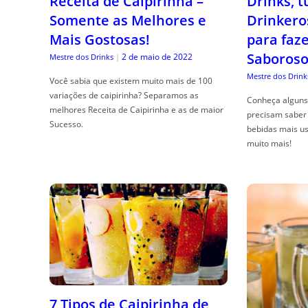
Receita de Caipirinha –
Drinks, 
Somente as Melhores e
Drinkero
Mais Gostosas!
para faz
Saboroso
2 de maio de 2022
Mestre dos Drinks
|
Mestre dos Drink
Você sabia que existem muito mais de 100
variações de caipirinha? Separamos as
Conheça alguns 
melhores Receita de Caipirinha e as de maior
precisam saber 
Sucesso.
bebidas mais us
muito mais!
7 Tipos de Caipirinha de