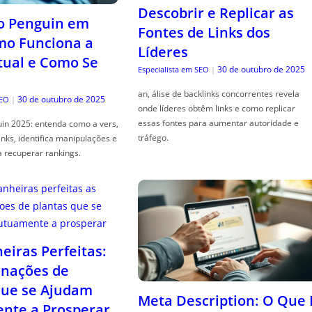
Descobrir e Replicar as
o Penguin em
Fontes de Links dos
mo Funciona a
Líderes
tual e Como Se
30 de outubro de 2025
Especialista em SEO
|
an, álise de backlinks concorrentes revela
30 de outubro de 2025
SEO
|
onde líderes obtêm links e como replicar
essas fontes para aumentar autoridade e
in 2025: entenda como a vers,
tráfego.
links, identifica manipulações e
a recuperar rankings.
iras Perfeitas:
nações de
que se Ajudam
Meta Description: O Que 
nte a Prosperar