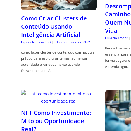
Descompl
Caminho 
Como Criar Clusters de
Quem Nun
Conteúdo Usando
Vida
Inteligência Artificial
Guia do Trader
|
31 de outubro de 2025
Especialista em SEO
|
Renda fixa para 
como fazer cluster de conte, údo com ia: guia
essencial para 
prático para estruturar temas, aumentar
forma segura e 
autoridade e ranqueamento usando
Aprenda agora!
ferramentas de IA.
NFT Como Investimento:
Mito ou Oportunidade
Real?