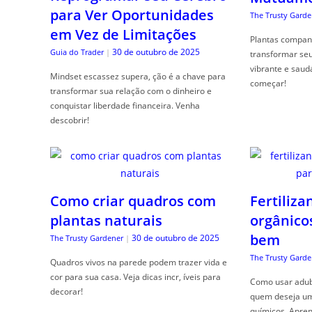
para Ver Oportunidades
The Trusty Garde
em Vez de Limitações
Plantas compan
30 de outubro de 2025
Guia do Trader
|
transformar se
vibrante e saud
Mindset escassez supera, ção é a chave para
começar!
transformar sua relação com o dinheiro e
conquistar liberdade financeira. Venha
descobrir!
Como criar quadros com
Fertiliza
plantas naturais
orgânico
bem
30 de outubro de 2025
The Trusty Gardener
|
The Trusty Garde
Quadros vivos na parede podem trazer vida e
cor para sua casa. Veja dicas incr, íveis para
Como usar adubo
decorar!
quem deseja um 
químicos. Apren