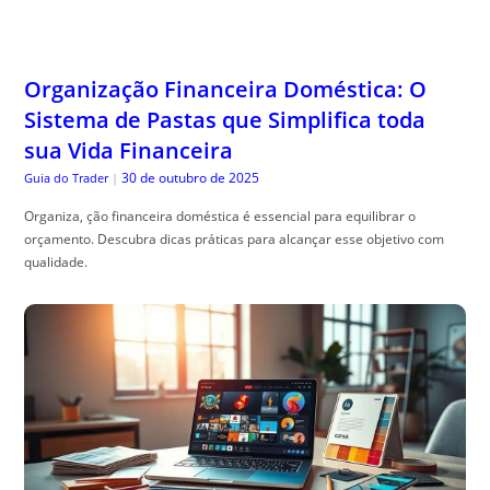
qualidade.
Como Gerar Tráfego Usando PDFs e E-
books Distribuídos de Forma Estratégica
30 de outubro de 2025
Especialista em SEO
|
como usar artigos em pdf e e-books para tr, áfego: aprenda estratégias
práticas de distribuição para atrair visitantes qualificados e aumentar
suas conversões.