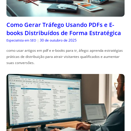
Taxonomias e Categorias: Arquitetura de
Informação Otimizada Para Rankings
29 de outubro de 2025
Especialista em SEO
|
taxonomias e categorias seo: organize seu site para melhorar
autoridade, reduzir conte, údo duplicado e turbinar rankings com
estrutura clara e URLs amigáveis.