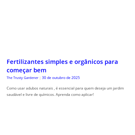
Fertilizantes simples e orgânicos para
começar bem
30 de outubro de 2025
The Trusty Gardener
|
Como usar adubos naturais , é essencial para quem deseja um jardim
saudável e livre de químicos. Aprenda como aplicar!
Organização Financeira Doméstica: O
Sistema de Pastas que Simplifica toda
sua Vida Financeira
30 de outubro de 2025
Guia do Trader
|
Organiza, ção financeira doméstica é essencial para equilibrar o
orçamento. Descubra dicas práticas para alcançar esse objetivo com