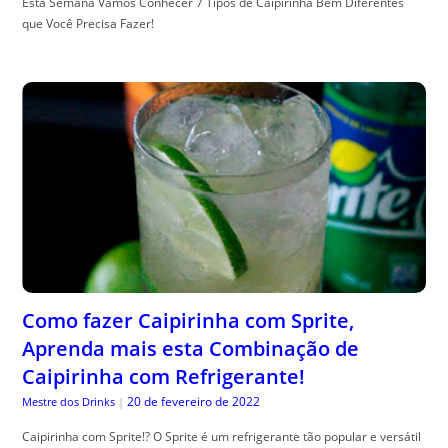
Esta Semana Vamos Conhecer 7 Tipos de Caipirinha Bem Diferentes
que Você Precisa Fazer!
Como fazer Caipirinha com Sprite,
Aprenda mais esta Combinação de
Caipirinha com Refrigerante!
20 de fevereiro de 2022
Mestre dos Drinks
|
Caipirinha com Sprite!? O Sprite é um refrigerante tão popular e versátil