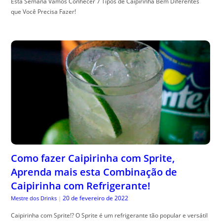
Esta Semana Vamos Conhecer 7 Tipos de Caipirinha Bem Diferentes
que Você Precisa Fazer!
Como fazer Caipirinha com Sprite,
Aprenda mais esta Combinação de
Caipirinha com Refrigerante!
20 de fevereiro de 2022
Mestre dos Drinks
|
Caipirinha com Sprite!? O Sprite é um refrigerante tão popular e versátil