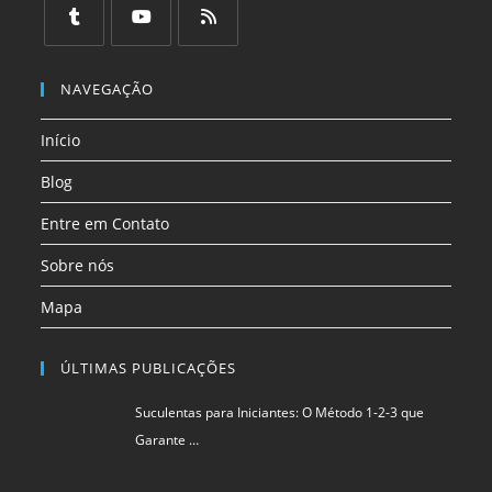
em
em
em
em
em
em
uma
uma
uma
uma
uma
uma
Abre
Abre
Abre
nova
nova
nova
nova
nova
nova
em
em
em
NAVEGAÇÃO
aba
aba
aba
aba
aba
aba
uma
uma
uma
Início
nova
nova
nova
aba
aba
aba
Blog
Entre em Contato
Sobre nós
Mapa
ÚLTIMAS PUBLICAÇÕES
Suculentas para Iniciantes: O Método 1-2-3 que
Garante …