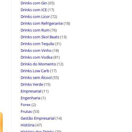
Drinks com Gin
(65)
Drinks com ICE
(17)
Drinks com Licor
(72)
Drinks com Refrigerante
(18)
Drinks com Rum
(76)
Drinks com Skol Beats
(13)
Drinks com Tequila
(31)
Drinks com Vinho
(18)
Drinks com Vodka
(81)
Drinks do Momento
(12)
Drinks Low Carb
(17)
Drinks sem Álcool
(55)
Drinks Verde
(15)
Empresarial
(11)
Engenharia
(1)
Forex
(2)
Frutas
(53)
Gestão Empresarial
(14)
História
(47)
História dos Drinks
(20)