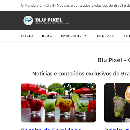
Ir
O Mundo a um Click! - Notícias e conteúdos exclusivos do Brasil e d
para
o
conteúdo
INÍCIO
BLOG
PARCEIROS
CONTATO
SO
Blu Pixel –
Notícias e conteúdos exclusivos do Bra