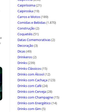
Caipiríssima
(21)
a
Caipiroska
(19)
Carros e Motos
(189)
Comidas e Bebidas
(1.870)
Construção
(2)
Coquetéis
(51)
ça
Datas Comemorativas
(2)
s
Decoração
(3)
Dicas
(49)
Drinkeros
(2)
Drinks
(239)
Drinks Clássicos
(15)
Drinks com Álcool
(12)
Drinks com Cachaça
(123)
Drinks com Café
(24)
Drinks com Cerveja
(28)
Drinks com Champagne
(15)
Drinks com Energético
(14)
Drinks com Gim
(5)