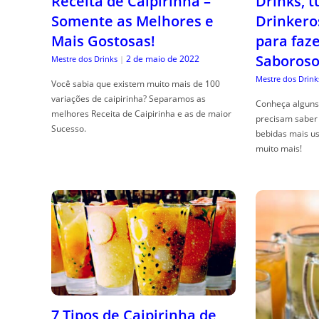
Receita de Caipirinha –
Drinks, 
Somente as Melhores e
Drinkero
Mais Gostosas!
para faz
Saboroso
2 de maio de 2022
Mestre dos Drinks
|
Mestre dos Drink
Você sabia que existem muito mais de 100
variações de caipirinha? Separamos as
Conheça alguns 
melhores Receita de Caipirinha e as de maior
precisam saber 
Sucesso.
bebidas mais us
muito mais!
7 Tipos de Caipirinha de