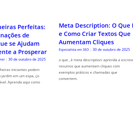
Meta Description: O Que 
iras Perfeitas:
e Como Criar Textos Que
nações de
Aumentam Cliques
que se Ajudam
30 de outubro de 2025
Especialista em SEO
|
nte a Prosperar
30 de outubro de 2025
ner
|
o que , é meta description: aprenda a escrev
resumos que aumentam cliques com
heiras iniciantes podem
exemplos práticos e chamadas que
u jardim em um espa, ço
convertem.
ável. Aprenda aqui como