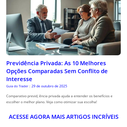
Previdência Privada: As 10 Melhores
Opções Comparadas Sem Conflito de
Interesse
29 de outubro de 2025
Guia do Trader
|
Comparativo previd, ência privada ajuda a entender os benefícios e
escolher o melhor plano. Veja como otimizar sua escolha!
ACESSE AGORA MAIS ARTIGOS INCRÍVEIS