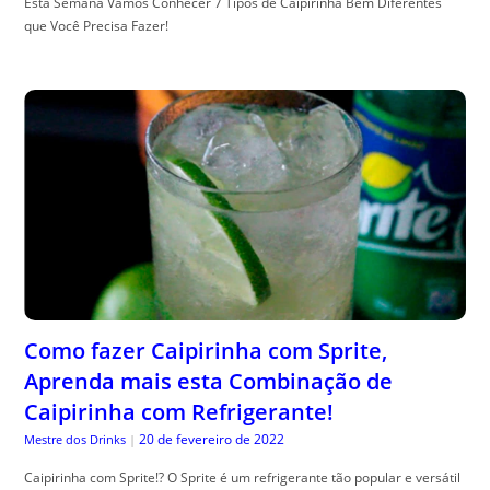
Esta Semana Vamos Conhecer 7 Tipos de Caipirinha Bem Diferentes
que Você Precisa Fazer!
Como fazer Caipirinha com Sprite,
Aprenda mais esta Combinação de
Caipirinha com Refrigerante!
20 de fevereiro de 2022
Mestre dos Drinks
|
Caipirinha com Sprite!? O Sprite é um refrigerante tão popular e versátil