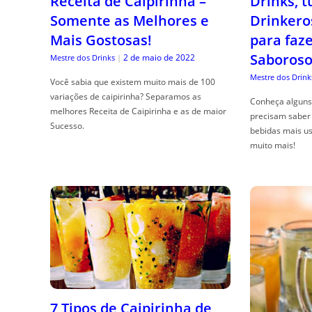
Receita de Caipirinha –
Drinks, 
Somente as Melhores e
Drinkero
Mais Gostosas!
para faz
Saboroso
2 de maio de 2022
Mestre dos Drinks
|
Mestre dos Drink
Você sabia que existem muito mais de 100
variações de caipirinha? Separamos as
Conheça alguns 
melhores Receita de Caipirinha e as de maior
precisam saber 
Sucesso.
bebidas mais us
muito mais!
7 Tipos de Caipirinha de