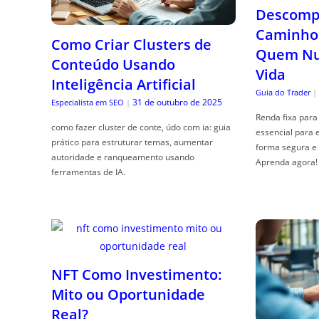
Descompl
Caminho 
Como Criar Clusters de
Quem Nun
Conteúdo Usando
Vida
Inteligência Artificial
Guia do Trader
|
31 de outubro de 2025
Especialista em SEO
|
Renda fixa para 
como fazer cluster de conte, údo com ia: guia
essencial para 
prático para estruturar temas, aumentar
forma segura e 
autoridade e ranqueamento usando
Aprenda agora!
ferramentas de IA.
NFT Como Investimento:
Mito ou Oportunidade
Real?