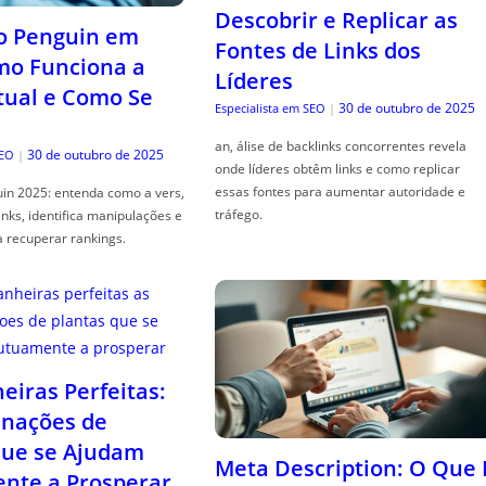
Descobrir e Replicar as
o Penguin em
Fontes de Links dos
mo Funciona a
Líderes
tual e Como Se
30 de outubro de 2025
Especialista em SEO
|
an, álise de backlinks concorrentes revela
30 de outubro de 2025
SEO
|
onde líderes obtêm links e como replicar
essas fontes para aumentar autoridade e
in 2025: entenda como a vers,
tráfego.
links, identifica manipulações e
a recuperar rankings.
iras Perfeitas:
nações de
que se Ajudam
Meta Description: O Que 
nte a Prosperar