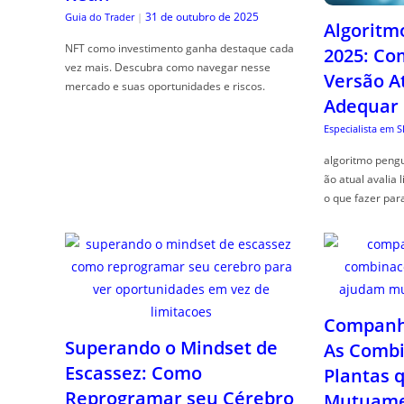
31 de outubro de 2025
Guia do Trader
|
Algoritm
NFT como investimento ganha destaque cada
2025: Co
vez mais. Descubra como navegar nesse
Versão A
mercado e suas oportunidades e riscos.
Adequar
Especialista em 
algoritmo pengu
ão atual avalia 
o que fazer par
Companhe
Superando o Mindset de
As Combi
Escassez: Como
Plantas 
Reprogramar seu Cérebro
Mutuame