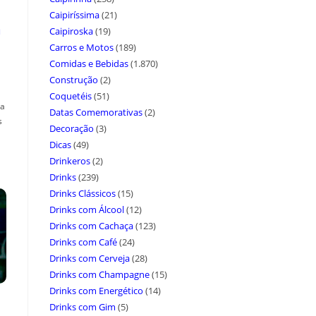
Caipiríssima
(21)
a
Caipiroska
(19)
Carros e Motos
(189)
Comidas e Bebidas
(1.870)
Construção
(2)
Coquetéis
(51)
ça
Datas Comemorativas
(2)
s
Decoração
(3)
Dicas
(49)
Drinkeros
(2)
Drinks
(239)
Drinks Clássicos
(15)
Drinks com Álcool
(12)
Drinks com Cachaça
(123)
Drinks com Café
(24)
Drinks com Cerveja
(28)
Drinks com Champagne
(15)
Drinks com Energético
(14)
Drinks com Gim
(5)