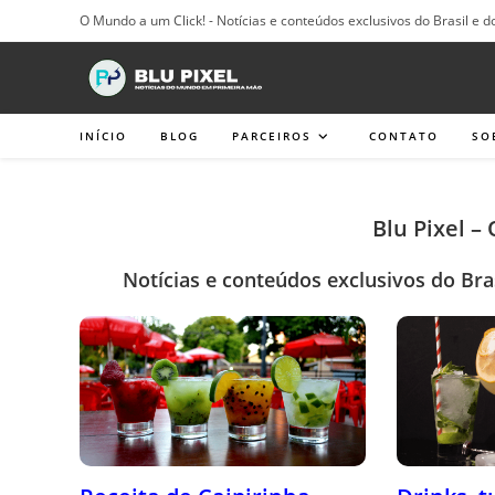
Ir
O Mundo a um Click! - Notícias e conteúdos exclusivos do Brasil e d
para
o
conteúdo
INÍCIO
BLOG
PARCEIROS
CONTATO
SO
Blu Pixel –
Notícias e conteúdos exclusivos do Bra