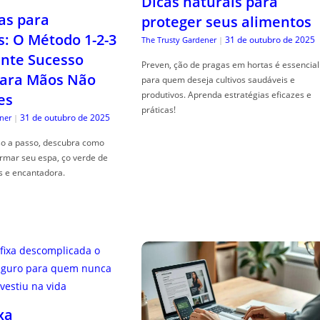
Dicas naturais para
as para
proteger seus alimentos
s: O Método 1-2-3
31 de outubro de 2025
The Trusty Gardener
|
nte Sucesso
Preven, ção de pragas em hortas é essencial
ara Mãos Não
para quem deseja cultivos saudáveis e
produtivos. Aprenda estratégias eficazes e
es
práticas!
31 de outubro de 2025
ner
|
so a passo, descubra como
ormar seu espa, ço verde de
s e encantadora.
xa