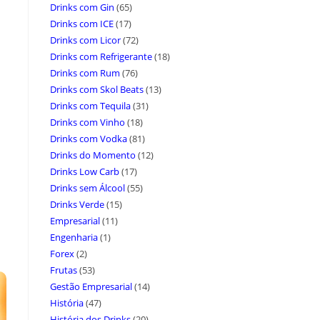
Drinks com Gin
(65)
Drinks com ICE
(17)
Drinks com Licor
(72)
Drinks com Refrigerante
(18)
Drinks com Rum
(76)
Drinks com Skol Beats
(13)
Drinks com Tequila
(31)
Drinks com Vinho
(18)
Drinks com Vodka
(81)
Drinks do Momento
(12)
Drinks Low Carb
(17)
Drinks sem Álcool
(55)
Drinks Verde
(15)
Empresarial
(11)
Engenharia
(1)
Forex
(2)
Frutas
(53)
Gestão Empresarial
(14)
História
(47)
História dos Drinks
(20)