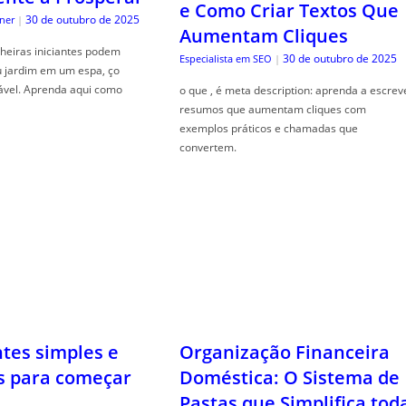
e Como Criar Textos Que
30 de outubro de 2025
ner
|
Aumentam Cliques
heiras iniciantes podem
30 de outubro de 2025
Especialista em SEO
|
u jardim em um espa, ço
ável. Aprenda aqui como
o que , é meta description: aprenda a escrev
resumos que aumentam cliques com
exemplos práticos e chamadas que
convertem.
ntes simples e
Organização Financeira
s para começar
Doméstica: O Sistema de
Pastas que Simplifica tod