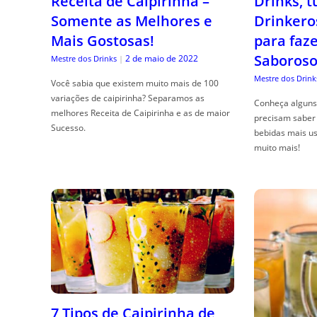
Receita de Caipirinha –
Drinks, 
Somente as Melhores e
Drinkero
Mais Gostosas!
para faz
Saboroso
2 de maio de 2022
Mestre dos Drinks
|
Mestre dos Drink
Você sabia que existem muito mais de 100
variações de caipirinha? Separamos as
Conheça alguns 
melhores Receita de Caipirinha e as de maior
precisam saber 
Sucesso.
bebidas mais us
muito mais!
7 Tipos de Caipirinha de