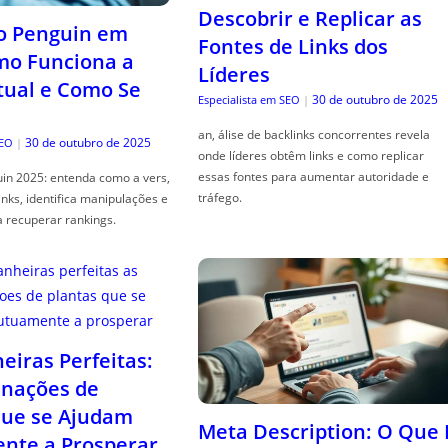
Descobrir e Replicar as
o Penguin em
Fontes de Links dos
mo Funciona a
Líderes
tual e Como Se
30 de outubro de 2025
Especialista em SEO
|
an, álise de backlinks concorrentes revela
30 de outubro de 2025
SEO
|
onde líderes obtêm links e como replicar
essas fontes para aumentar autoridade e
in 2025: entenda como a vers,
tráfego.
links, identifica manipulações e
a recuperar rankings.
iras Perfeitas:
nações de
que se Ajudam
Meta Description: O Que 
nte a Prosperar