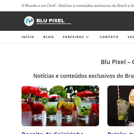
Ir
O Mundo a um Click! - Notícias e conteúdos exclusivos do Brasil e d
para
o
conteúdo
INÍCIO
BLOG
PARCEIROS
CONTATO
SO
Blu Pixel –
Notícias e conteúdos exclusivos do Bra