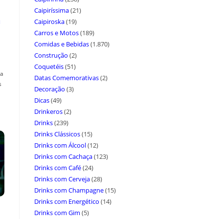
Caipiríssima
(21)
a
Caipiroska
(19)
Carros e Motos
(189)
Comidas e Bebidas
(1.870)
Construção
(2)
Coquetéis
(51)
ça
Datas Comemorativas
(2)
s
Decoração
(3)
Dicas
(49)
Drinkeros
(2)
Drinks
(239)
Drinks Clássicos
(15)
Drinks com Álcool
(12)
Drinks com Cachaça
(123)
Drinks com Café
(24)
Drinks com Cerveja
(28)
Drinks com Champagne
(15)
Drinks com Energético
(14)
Drinks com Gim
(5)