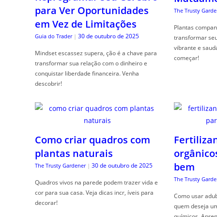
para Ver Oportunidades
The Trusty Garde
em Vez de Limitações
Plantas compan
30 de outubro de 2025
Guia do Trader
|
transformar se
vibrante e saud
Mindset escassez supera, ção é a chave para
começar!
transformar sua relação com o dinheiro e
conquistar liberdade financeira. Venha
descobrir!
Como criar quadros com
Fertiliza
plantas naturais
orgânico
bem
30 de outubro de 2025
The Trusty Gardener
|
The Trusty Garde
Quadros vivos na parede podem trazer vida e
cor para sua casa. Veja dicas incr, íveis para
Como usar adubo
decorar!
quem deseja um 
químicos. Apren