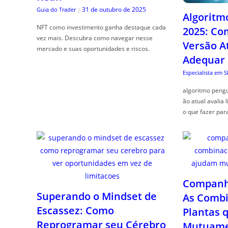
31 de outubro de 2025
Guia do Trader
|
Algoritm
NFT como investimento ganha destaque cada
2025: Co
vez mais. Descubra como navegar nesse
Versão A
mercado e suas oportunidades e riscos.
Adequar
Especialista em 
algoritmo pengu
ão atual avalia 
o que fazer par
Companhe
Superando o Mindset de
As Combi
Escassez: Como
Plantas 
Reprogramar seu Cérebro
Mutuame