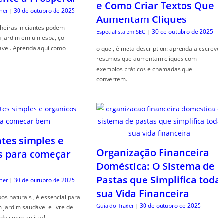
e Como Criar Textos Que
30 de outubro de 2025
ner
|
Aumentam Cliques
heiras iniciantes podem
30 de outubro de 2025
Especialista em SEO
|
u jardim em um espa, ço
ável. Aprenda aqui como
o que , é meta description: aprenda a escrev
resumos que aumentam cliques com
exemplos práticos e chamadas que
convertem.
ntes simples e
Organização Financeira
s para começar
Doméstica: O Sistema de
Pastas que Simplifica tod
30 de outubro de 2025
ner
|
sua Vida Financeira
s naturais , é essencial para
30 de outubro de 2025
Guia do Trader
|
jardim saudável e livre de
da como aplicar!