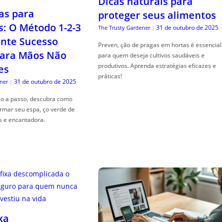
Dicas naturais para
as para
proteger seus alimentos
s: O Método 1-2-3
31 de outubro de 2025
The Trusty Gardener
|
nte Sucesso
Preven, ção de pragas em hortas é essencial
ara Mãos Não
para quem deseja cultivos saudáveis e
produtivos. Aprenda estratégias eficazes e
es
práticas!
31 de outubro de 2025
ner
|
so a passo, descubra como
ormar seu espa, ço verde de
s e encantadora.
xa