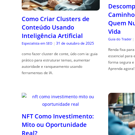
Descompl
Caminho 
Como Criar Clusters de
Quem Nun
Conteúdo Usando
Vida
Inteligência Artificial
Guia do Trader
|
31 de outubro de 2025
Especialista em SEO
|
Renda fixa para 
como fazer cluster de conte, údo com ia: guia
essencial para 
prático para estruturar temas, aumentar
forma segura e 
autoridade e ranqueamento usando
Aprenda agora!
ferramentas de IA.
NFT Como Investimento:
Mito ou Oportunidade
Real?