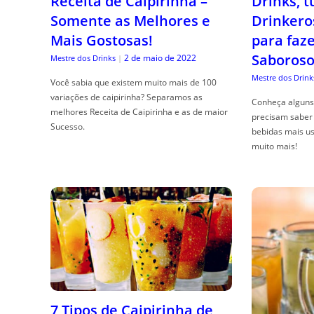
Receita de Caipirinha –
Drinks, 
Somente as Melhores e
Drinkero
Mais Gostosas!
para faz
Saboroso
2 de maio de 2022
Mestre dos Drinks
|
Mestre dos Drink
Você sabia que existem muito mais de 100
variações de caipirinha? Separamos as
Conheça alguns 
melhores Receita de Caipirinha e as de maior
precisam saber 
Sucesso.
bebidas mais us
muito mais!
7 Tipos de Caipirinha de