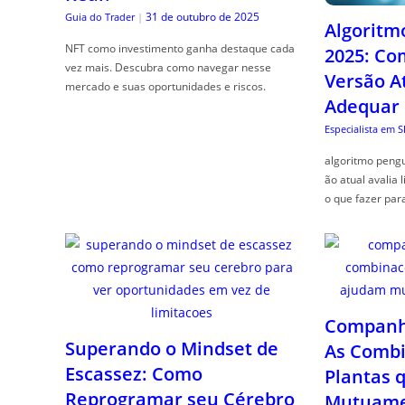
31 de outubro de 2025
Guia do Trader
|
Algoritm
NFT como investimento ganha destaque cada
2025: Co
vez mais. Descubra como navegar nesse
Versão A
mercado e suas oportunidades e riscos.
Adequar
Especialista em 
algoritmo pengu
ão atual avalia 
o que fazer par
Companhe
Superando o Mindset de
As Combi
Escassez: Como
Plantas 
Reprogramar seu Cérebro
Mutuame