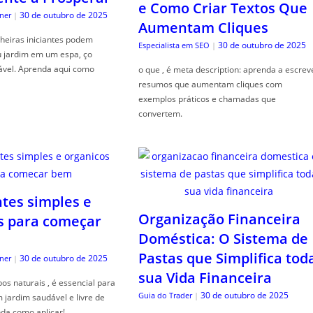
e Como Criar Textos Que
30 de outubro de 2025
ner
|
Aumentam Cliques
heiras iniciantes podem
30 de outubro de 2025
Especialista em SEO
|
u jardim em um espa, ço
ável. Aprenda aqui como
o que , é meta description: aprenda a escrev
resumos que aumentam cliques com
exemplos práticos e chamadas que
convertem.
ntes simples e
Organização Financeira
s para começar
Doméstica: O Sistema de
Pastas que Simplifica tod
30 de outubro de 2025
ner
|
sua Vida Financeira
s naturais , é essencial para
30 de outubro de 2025
Guia do Trader
|
jardim saudável e livre de
da como aplicar!