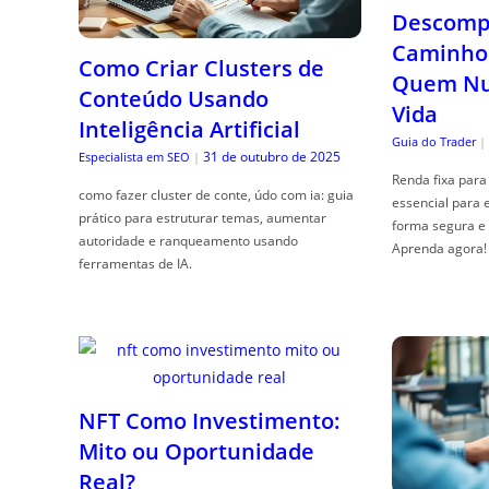
Descompl
Caminho 
Como Criar Clusters de
Quem Nun
Conteúdo Usando
Vida
Inteligência Artificial
Guia do Trader
|
31 de outubro de 2025
Especialista em SEO
|
Renda fixa para 
como fazer cluster de conte, údo com ia: guia
essencial para 
prático para estruturar temas, aumentar
forma segura e 
autoridade e ranqueamento usando
Aprenda agora!
ferramentas de IA.
NFT Como Investimento:
Mito ou Oportunidade
Real?