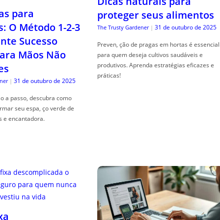
Dicas naturais para
as para
proteger seus alimentos
s: O Método 1-2-3
31 de outubro de 2025
The Trusty Gardener
|
nte Sucesso
Preven, ção de pragas em hortas é essencial
ara Mãos Não
para quem deseja cultivos saudáveis e
produtivos. Aprenda estratégias eficazes e
es
práticas!
31 de outubro de 2025
ner
|
so a passo, descubra como
ormar seu espa, ço verde de
s e encantadora.
xa