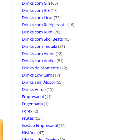
Drinks com Gin
(65)
Drinks com ICE
(17)
Drinks com Licor
(72)
Drinks com Refrigerante
(18)
Drinks com Rum
(76)
Drinks com Skol Beats
(13)
Drinks com Tequila
(31)
Drinks com Vinho
(18)
Drinks com Vodka
(81)
Drinks do Momento
(12)
Drinks Low Carb
(17)
Drinks sem Álcool
(55)
Drinks Verde
(15)
Empresarial
(11)
Engenharia
(1)
Forex
(2)
Frutas
(53)
Gestão Empresarial
(14)
História
(47)
História dos Drinks
(20)