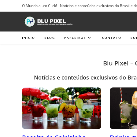
Ir
O Mundo a um Click! - Notícias e conteúdos exclusivos do Brasil e d
para
o
conteúdo
INÍCIO
BLOG
PARCEIROS
CONTATO
SO
Blu Pixel –
Notícias e conteúdos exclusivos do Bra