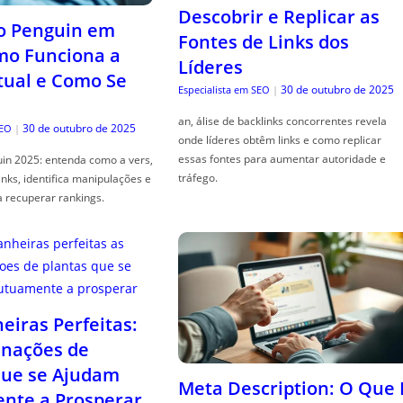
Descobrir e Replicar as
o Penguin em
Fontes de Links dos
mo Funciona a
Líderes
tual e Como Se
30 de outubro de 2025
Especialista em SEO
|
an, álise de backlinks concorrentes revela
30 de outubro de 2025
SEO
|
onde líderes obtêm links e como replicar
essas fontes para aumentar autoridade e
in 2025: entenda como a vers,
tráfego.
links, identifica manipulações e
a recuperar rankings.
iras Perfeitas:
nações de
que se Ajudam
Meta Description: O Que 
nte a Prosperar