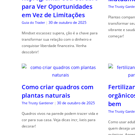
para Ver Oportunidades
The Trusty Garde
em Vez de Limitações
Plantas compan
30 de outubro de 2025
Guia do Trader
|
transformar se
vibrante e saud
Mindset escassez supera, ção é a chave para
começar!
transformar sua relação com o dinheiro e
conquistar liberdade financeira. Venha
descobrir!
Como criar quadros com
Fertiliza
plantas naturais
orgânico
bem
30 de outubro de 2025
The Trusty Gardener
|
The Trusty Garde
Quadros vivos na parede podem trazer vida e
cor para sua casa. Veja dicas incr, íveis para
Como usar adubo
decorar!
quem deseja um 
químicos. Apren