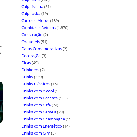
Caipiríssima
(21)
a
Caipiroska
(19)
Carros e Motos
(189)
Comidas e Bebidas
(1.870)
Construção
(2)
Coquetéis
(51)
ça
Datas Comemorativas
(2)
s
Decoração
(3)
Dicas
(49)
Drinkeros
(2)
Drinks
(239)
Drinks Clássicos
(15)
Drinks com Álcool
(12)
Drinks com Cachaça
(123)
Drinks com Café
(24)
Drinks com Cerveja
(28)
Drinks com Champagne
(15)
Drinks com Energético
(14)
Drinks com Gim
(5)