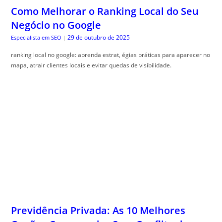
Previdência Privada: As 10 Melhores
Opções Comparadas Sem Conflito de
Interesse
29 de outubro de 2025
Guia do Trader
|
Comparativo previd, ência privada ajuda a entender os benefícios e
escolher o melhor plano. Veja como otimizar sua escolha!
ACESSE AGORA MAIS ARTIGOS INCRÍVEIS