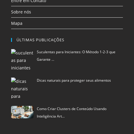
Dicas naturais para proteger seus alimentos
Como Criar Clusters de Conteúdo Usando
Inteligência Art…
Política de privacidade
Termos de Uso
Exclusão de Dados
Blu Pixel
©
SCIStudio.com
2001 - 2026
CNPJ: 04.542.994.0001-29
Portal membro
RDA - Rede de Autoridade