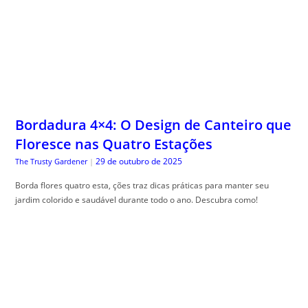
29 de outubro de 2025
The Trusty Gardener
|
Borda flores quatro esta, ções traz dicas práticas para manter seu
jardim colorido e saudável durante todo o ano. Descubra como!
Glossário Completo do Cartão de Crédito:
O Significado Real de Cada Taxa e Termo
do seu Contrato
29 de outubro de 2025
Guia do Trader
|
Gloss, ário cartão crédito completo é seu guia para desmistificar termos
financeiros e facilitar sua compreensão.