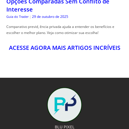
BLU PIXEL
O MUNDO A UM CLICK
24HS POR DIA
NOTÍCIAS E CONTEÚDOS EXCLUSIVOS DO BRASIL E DO MUNDO PARA VOCÊ A
UM CLICK DE DISTÂNCIA!
SIGA-NOS