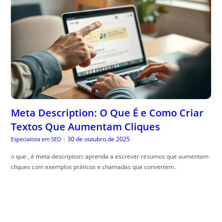
Meta Description: O Que É e Como Criar
Textos Que Aumentam Cliques
30 de outubro de 2025
Especialista em SEO
|
o que , é meta description: aprenda a escrever resumos que aumentam
cliques com exemplos práticos e chamadas que convertem.
Como criar quadros com plantas
naturais
30 de outubro de 2025
The Trusty Gardener
|
Quadros vivos na parede podem trazer vida e cor para sua casa. Veja
dicas incr, íveis para decorar!