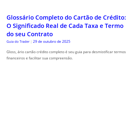
Engenharia de Sombras: Como Planejar
seu Jardim Considerando o Movimento
Solar Anual
29 de outubro de 2025
The Trusty Gardener
|
Sombra planejamento jardim , é essencial para harmonizar beleza e
funcionalidade no seu espaço ao ar livre. Confira dicas práticas!