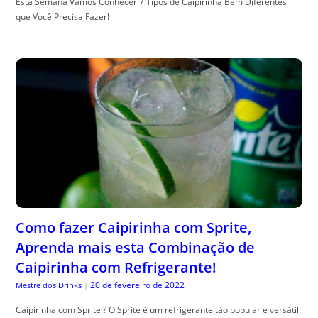
Esta Semana Vamos Conhecer 7 Tipos de Caipirinha Bem Diferentes
que Você Precisa Fazer!
Como fazer Caipirinha com Sprite,
Aprenda mais esta Combinação de
Caipirinha com Refrigerante!
20 de fevereiro de 2022
Mestre dos Drinks
|
Caipirinha com Sprite!? O Sprite é um refrigerante tão popular e versátil