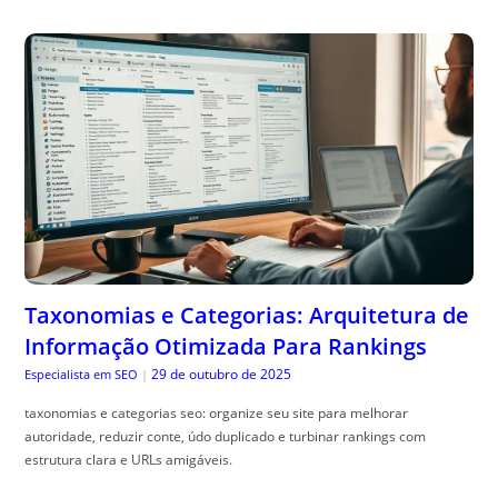
Taxonomias e Categorias: Arquitetura de
Informação Otimizada Para Rankings
29 de outubro de 2025
Especialista em SEO
|
taxonomias e categorias seo: organize seu site para melhorar
autoridade, reduzir conte, údo duplicado e turbinar rankings com
estrutura clara e URLs amigáveis.
Bordadura 4×4: O Design de Canteiro que
Floresce nas Quatro Estações