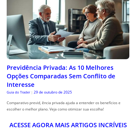
Previdência Privada: As 10 Melhores
Opções Comparadas Sem Conflito de
Interesse
29 de outubro de 2025
Guia do Trader
|
Comparativo previd, ência privada ajuda a entender os benefícios e
escolher o melhor plano. Veja como otimizar sua escolha!
ACESSE AGORA MAIS ARTIGOS INCRÍVEIS