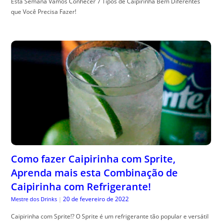
Esta Semana Vamos Conhecer 7 Tipos de Caipirinha Bem Diferentes
que Você Precisa Fazer!
Como fazer Caipirinha com Sprite,
Aprenda mais esta Combinação de
Caipirinha com Refrigerante!
20 de fevereiro de 2022
Mestre dos Drinks
|
Caipirinha com Sprite!? O Sprite é um refrigerante tão popular e versátil