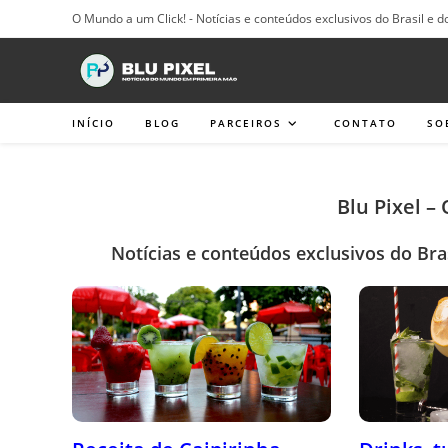
Ir
O Mundo a um Click! - Notícias e conteúdos exclusivos do Brasil e d
para
o
conteúdo
INÍCIO
BLOG
PARCEIROS
CONTATO
SO
Blu Pixel –
Notícias e conteúdos exclusivos do Bra