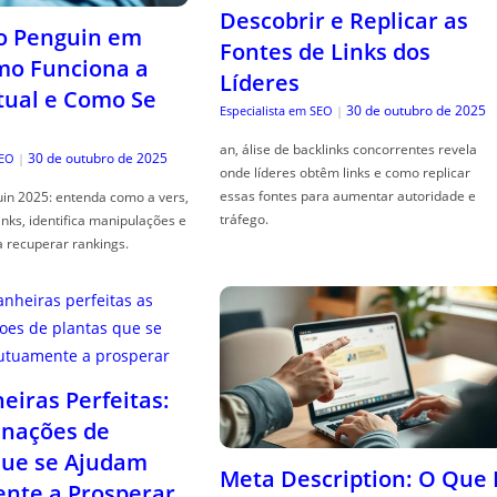
Descobrir e Replicar as
o Penguin em
Fontes de Links dos
mo Funciona a
Líderes
tual e Como Se
30 de outubro de 2025
Especialista em SEO
|
an, álise de backlinks concorrentes revela
30 de outubro de 2025
SEO
|
onde líderes obtêm links e como replicar
essas fontes para aumentar autoridade e
in 2025: entenda como a vers,
tráfego.
links, identifica manipulações e
a recuperar rankings.
iras Perfeitas:
nações de
que se Ajudam
Meta Description: O Que 
nte a Prosperar