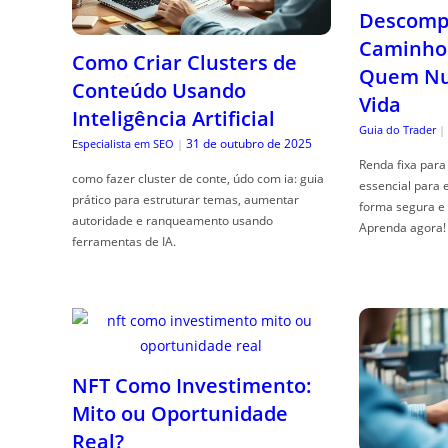
Descompl
Caminho 
Como Criar Clusters de
Quem Nun
Conteúdo Usando
Vida
Inteligência Artificial
Guia do Trader
|
31 de outubro de 2025
Especialista em SEO
|
Renda fixa para 
como fazer cluster de conte, údo com ia: guia
essencial para 
prático para estruturar temas, aumentar
forma segura e 
autoridade e ranqueamento usando
Aprenda agora!
ferramentas de IA.
NFT Como Investimento:
Mito ou Oportunidade
Real?