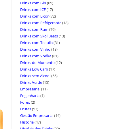
Drinks com Gin
(65)
Drinks com ICE
(17)
Drinks com Licor
(72)
Drinks com Refrigerante
(18)
Drinks com Rum
(76)
Drinks com Skol Beats
(13)
Drinks com Tequila
(31)
Drinks com Vinho
(18)
Drinks com Vodka
(81)
Drinks do Momento
(12)
Drinks Low Carb
(17)
Drinks sem Álcool
(55)
Drinks Verde
(15)
Empresarial
(11)
Engenharia
(1)
Forex
(2)
Frutas
(53)
Gestão Empresarial
(14)
História
(47)
História dos Drinks
(20)