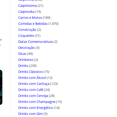
Caipiríssima
(21)
a
Caipiroska
(19)
Carros e Motos
(189)
Comidas e Bebidas
(1.870)
Construção
(2)
Coquetéis
(51)
ça
Datas Comemorativas
(2)
s
Decoração
(3)
Dicas
(49)
Drinkeros
(2)
Drinks
(239)
Drinks Clássicos
(15)
Drinks com Álcool
(12)
Drinks com Cachaça
(123)
Drinks com Café
(24)
Drinks com Cerveja
(28)
Drinks com Champagne
(15)
Drinks com Energético
(14)
Drinks com Gim
(5)