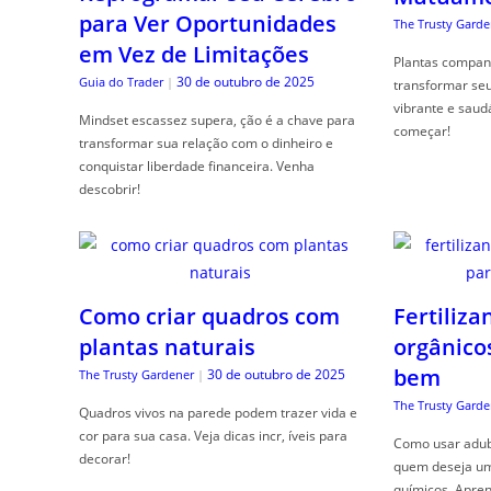
para Ver Oportunidades
The Trusty Garde
em Vez de Limitações
Plantas compan
30 de outubro de 2025
Guia do Trader
|
transformar se
vibrante e saud
Mindset escassez supera, ção é a chave para
começar!
transformar sua relação com o dinheiro e
conquistar liberdade financeira. Venha
descobrir!
Como criar quadros com
Fertiliza
plantas naturais
orgânico
bem
30 de outubro de 2025
The Trusty Gardener
|
The Trusty Garde
Quadros vivos na parede podem trazer vida e
cor para sua casa. Veja dicas incr, íveis para
Como usar adubo
decorar!
quem deseja um 
químicos. Apren