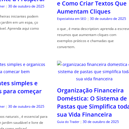
e Como Criar Textos Que
30 de outubro de 2025
ner
|
Aumentam Cliques
heiras iniciantes podem
30 de outubro de 2025
Especialista em SEO
|
u jardim em um espa, ço
ável. Aprenda aqui como
o que , é meta description: aprenda a escrev
resumos que aumentam cliques com
exemplos práticos e chamadas que
convertem.
ntes simples e
Organização Financeira
s para começar
Doméstica: O Sistema de
Pastas que Simplifica tod
30 de outubro de 2025
ner
|
sua Vida Financeira
s naturais , é essencial para
30 de outubro de 2025
Guia do Trader
|
jardim saudável e livre de
da como aplicar!