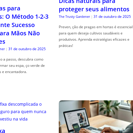
Dicas naturais para
as para
proteger seus alimentos
s: O Método 1-2-3
31 de outubro de 2025
The Trusty Gardener
|
nte Sucesso
Preven, ção de pragas em hortas é essencial
ara Mãos Não
para quem deseja cultivos saudáveis e
produtivos. Aprenda estratégias eficazes e
es
práticas!
31 de outubro de 2025
ner
|
so a passo, descubra como
ormar seu espa, ço verde de
s e encantadora.
xa