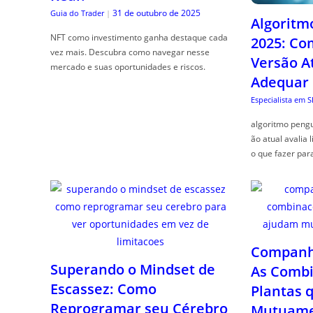
31 de outubro de 2025
Guia do Trader
|
Algoritm
NFT como investimento ganha destaque cada
2025: Co
vez mais. Descubra como navegar nesse
Versão A
mercado e suas oportunidades e riscos.
Adequar
Especialista em 
algoritmo pengu
ão atual avalia 
o que fazer par
Companhe
Superando o Mindset de
As Combi
Escassez: Como
Plantas 
Reprogramar seu Cérebro
Mutuame