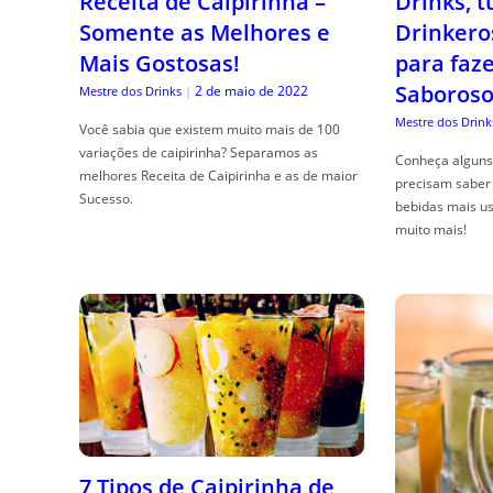
Receita de Caipirinha –
Drinks, 
Somente as Melhores e
Drinkero
Mais Gostosas!
para faz
Saboroso
2 de maio de 2022
Mestre dos Drinks
|
Mestre dos Drink
Você sabia que existem muito mais de 100
variações de caipirinha? Separamos as
Conheça alguns 
melhores Receita de Caipirinha e as de maior
precisam saber 
Sucesso.
bebidas mais us
muito mais!
7 Tipos de Caipirinha de