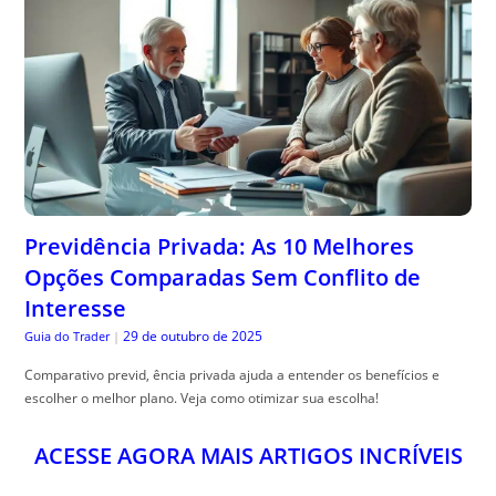
Previdência Privada: As 10 Melhores
Opções Comparadas Sem Conflito de
Interesse
29 de outubro de 2025
Guia do Trader
|
Comparativo previd, ência privada ajuda a entender os benefícios e
escolher o melhor plano. Veja como otimizar sua escolha!
ACESSE AGORA MAIS ARTIGOS INCRÍVEIS