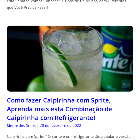
Esta Semana Vamos Conhecer 7 Tipos de Caipirinha Bem Diferentes
que Você Precisa Fazer!
Como fazer Caipirinha com Sprite,
Aprenda mais esta Combinação de
Caipirinha com Refrigerante!
20 de fevereiro de 2022
Mestre dos Drinks
|
Caipirinha com Sprite!? O Sprite é um refrigerante tão popular e versátil