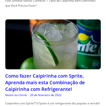
Esta Semana Vamos Conhecer 7 Tipos de Caipirinha Bem Diferentes
que Você Precisa Fazer!
Como fazer Caipirinha com Sprite,
Aprenda mais esta Combinação de
Caipirinha com Refrigerante!
20 de fevereiro de 2022
Mestre dos Drinks
|
Caipirinha com Sprite!? O Sprite é um refrigerante tão popular e versátil