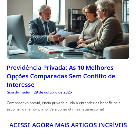
Previdência Privada: As 10 Melhores
Opções Comparadas Sem Conflito de
Interesse
29 de outubro de 2025
Guia do Trader
|
Comparativo previd, ência privada ajuda a entender os benefícios e
escolher o melhor plano. Veja como otimizar sua escolha!
ACESSE AGORA MAIS ARTIGOS INCRÍVEIS