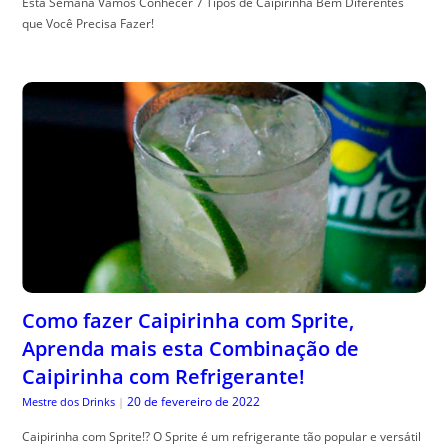
Esta Semana Vamos Conhecer 7 Tipos de Caipirinha Bem Diferentes
que Você Precisa Fazer!
Como fazer Caipirinha com Sprite,
Aprenda mais esta Combinação de
Caipirinha com Refrigerante!
20 de fevereiro de 2022
Mestre dos Drinks
|
Caipirinha com Sprite!? O Sprite é um refrigerante tão popular e versátil