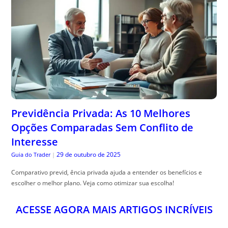
Previdência Privada: As 10 Melhores
Opções Comparadas Sem Conflito de
Interesse
29 de outubro de 2025
Guia do Trader
|
Comparativo previd, ência privada ajuda a entender os benefícios e
escolher o melhor plano. Veja como otimizar sua escolha!
ACESSE AGORA MAIS ARTIGOS INCRÍVEIS