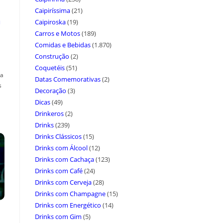
Caipiríssima
(21)
a
Caipiroska
(19)
Carros e Motos
(189)
Comidas e Bebidas
(1.870)
Construção
(2)
Coquetéis
(51)
ça
Datas Comemorativas
(2)
s
Decoração
(3)
Dicas
(49)
Drinkeros
(2)
Drinks
(239)
Drinks Clássicos
(15)
Drinks com Álcool
(12)
Drinks com Cachaça
(123)
Drinks com Café
(24)
Drinks com Cerveja
(28)
Drinks com Champagne
(15)
Drinks com Energético
(14)
Drinks com Gim
(5)