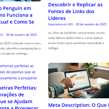
Descobrir e Replicar as
o Penguin em
Fontes de Links dos
mo Funciona a
Líderes
tual e Como Se
30 de outubro de 2025
Especialista em SEO
|
an, álise de backlinks concorrentes revela
30 de outubro de 2025
SEO
|
onde líderes obtêm links e como replicar
essas fontes para aumentar autoridade e
in 2025: entenda como a vers,
tráfego.
links, identifica manipulações e
a recuperar rankings.
iras Perfeitas:
nações de
que se Ajudam
Meta Description: O Que 
nte a Prosperar