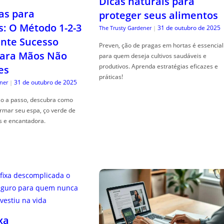
Dicas naturais para
as para
proteger seus alimentos
s: O Método 1-2-3
31 de outubro de 2025
The Trusty Gardener
|
nte Sucesso
Preven, ção de pragas em hortas é essencial
ara Mãos Não
para quem deseja cultivos saudáveis e
produtivos. Aprenda estratégias eficazes e
es
práticas!
31 de outubro de 2025
ner
|
so a passo, descubra como
ormar seu espa, ço verde de
s e encantadora.
xa