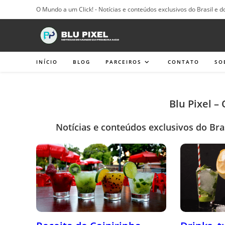
Ir
O Mundo a um Click! - Notícias e conteúdos exclusivos do Brasil e d
para
o
conteúdo
INÍCIO
BLOG
PARCEIROS
CONTATO
SO
Blu Pixel –
Notícias e conteúdos exclusivos do Bra