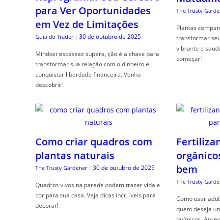
para Ver Oportunidades
The Trusty Garde
em Vez de Limitações
Plantas compan
30 de outubro de 2025
Guia do Trader
|
transformar se
vibrante e saud
Mindset escassez supera, ção é a chave para
começar!
transformar sua relação com o dinheiro e
conquistar liberdade financeira. Venha
descobrir!
Como criar quadros com
Fertiliza
plantas naturais
orgânico
bem
30 de outubro de 2025
The Trusty Gardener
|
The Trusty Garde
Quadros vivos na parede podem trazer vida e
cor para sua casa. Veja dicas incr, íveis para
Como usar adubo
decorar!
quem deseja um 
químicos. Apren