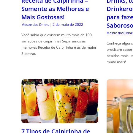
Receita de Caipirinha –
Drinks, 
Somente as Melhores e
Drinkero
Mais Gostosas!
para faz
Saboroso
2 de maio de 2022
Mestre dos Drinks
|
Mestre dos Drink
Você sabia que existem muito mais de 100
variações de caipirinha? Separamos as
Conheça alguns 
melhores Receita de Caipirinha e as de maior
precisam saber 
Sucesso.
bebidas mais us
muito mais!
7 Tipos de Caipirinha de