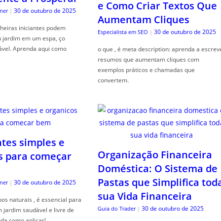
e Como Criar Textos Que
30 de outubro de 2025
ner
|
Aumentam Cliques
heiras iniciantes podem
30 de outubro de 2025
Especialista em SEO
|
u jardim em um espa, ço
ável. Aprenda aqui como
o que , é meta description: aprenda a escrev
resumos que aumentam cliques com
exemplos práticos e chamadas que
convertem.
ntes simples e
Organização Financeira
s para começar
Doméstica: O Sistema de
Pastas que Simplifica tod
30 de outubro de 2025
ner
|
sua Vida Financeira
s naturais , é essencial para
30 de outubro de 2025
Guia do Trader
|
jardim saudável e livre de
da como aplicar!