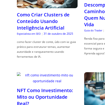
Descompl
Caminho 
Como Criar Clusters de
Quem Nun
Conteúdo Usando
Vida
Inteligência Artificial
Guia do Trader
|
31 de outubro de 2025
Especialista em SEO
|
Renda fixa para 
como fazer cluster de conte, údo com ia: guia
essencial para 
prático para estruturar temas, aumentar
forma segura e 
autoridade e ranqueamento usando
Aprenda agora!
ferramentas de IA.
NFT Como Investimento:
Mito ou Oportunidade
Real?