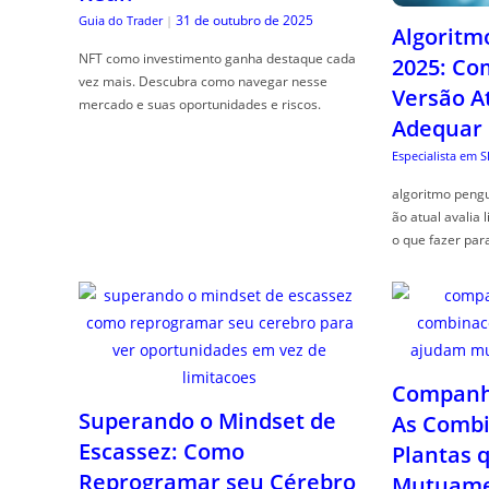
31 de outubro de 2025
Guia do Trader
|
Algoritm
NFT como investimento ganha destaque cada
2025: Co
vez mais. Descubra como navegar nesse
Versão A
mercado e suas oportunidades e riscos.
Adequar
Especialista em 
algoritmo pengu
ão atual avalia 
o que fazer par
Companhe
Superando o Mindset de
As Combi
Escassez: Como
Plantas 
Reprogramar seu Cérebro
Mutuame