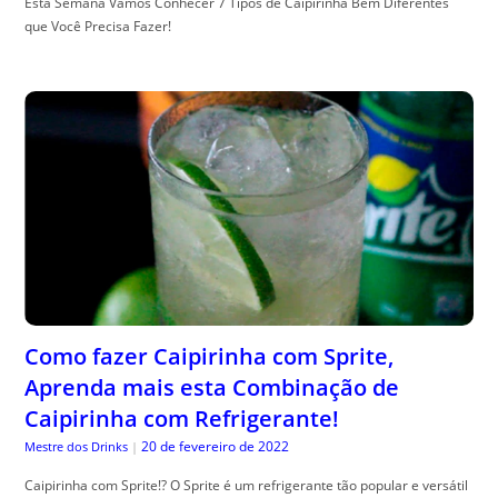
Esta Semana Vamos Conhecer 7 Tipos de Caipirinha Bem Diferentes
que Você Precisa Fazer!
Como fazer Caipirinha com Sprite,
Aprenda mais esta Combinação de
Caipirinha com Refrigerante!
20 de fevereiro de 2022
Mestre dos Drinks
|
Caipirinha com Sprite!? O Sprite é um refrigerante tão popular e versátil