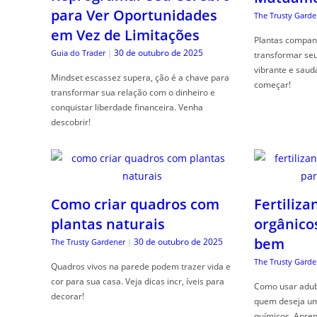
para Ver Oportunidades
The Trusty Garde
em Vez de Limitações
Plantas compan
30 de outubro de 2025
Guia do Trader
|
transformar se
vibrante e saud
Mindset escassez supera, ção é a chave para
começar!
transformar sua relação com o dinheiro e
conquistar liberdade financeira. Venha
descobrir!
Como criar quadros com
Fertiliza
plantas naturais
orgânico
bem
30 de outubro de 2025
The Trusty Gardener
|
The Trusty Garde
Quadros vivos na parede podem trazer vida e
cor para sua casa. Veja dicas incr, íveis para
Como usar adubo
decorar!
quem deseja um 
químicos. Apren