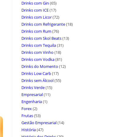
Drinks com Gin
(65)
Drinks com ICE
(17)
Drinks com Licor
(72)
Drinks com Refrigerante
(18)
Drinks com Rum
(76)
Drinks com Skol Beats
(13)
Drinks com Tequila
(31)
Drinks com Vinho
(18)
Drinks com Vodka
(81)
Drinks do Momento
(12)
Drinks Low Carb
(17)
Drinks sem Álcool
(55)
Drinks Verde
(15)
Empresarial
(11)
Engenharia
(1)
Forex
(2)
Frutas
(53)
Gestão Empresarial
(14)
História
(47)
História dos Drinks
(20)