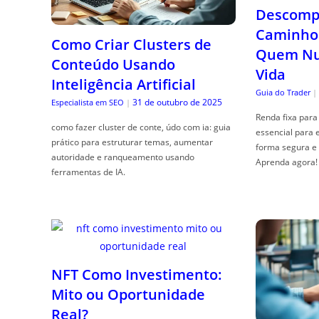
Descompl
Caminho 
Como Criar Clusters de
Quem Nun
Conteúdo Usando
Vida
Inteligência Artificial
Guia do Trader
|
31 de outubro de 2025
Especialista em SEO
|
Renda fixa para 
como fazer cluster de conte, údo com ia: guia
essencial para 
prático para estruturar temas, aumentar
forma segura e 
autoridade e ranqueamento usando
Aprenda agora!
ferramentas de IA.
NFT Como Investimento:
Mito ou Oportunidade
Real?