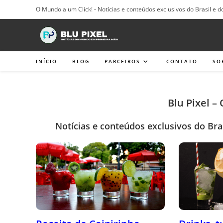
Ir
O Mundo a um Click! - Notícias e conteúdos exclusivos do Brasil e d
para
o
conteúdo
INÍCIO
BLOG
PARCEIROS
CONTATO
SO
Blu Pixel –
Notícias e conteúdos exclusivos do Bra