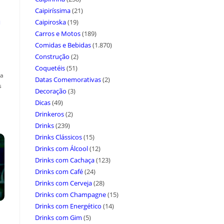
Caipiríssima
(21)
a
Caipiroska
(19)
Carros e Motos
(189)
Comidas e Bebidas
(1.870)
Construção
(2)
Coquetéis
(51)
ça
Datas Comemorativas
(2)
s
Decoração
(3)
Dicas
(49)
Drinkeros
(2)
Drinks
(239)
Drinks Clássicos
(15)
Drinks com Álcool
(12)
Drinks com Cachaça
(123)
Drinks com Café
(24)
Drinks com Cerveja
(28)
Drinks com Champagne
(15)
Drinks com Energético
(14)
Drinks com Gim
(5)