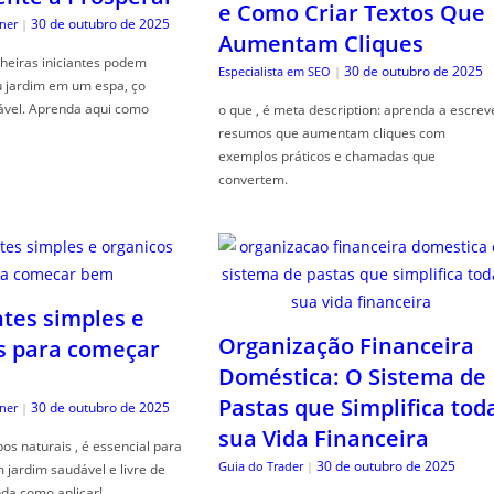
e Como Criar Textos Que
30 de outubro de 2025
ner
|
Aumentam Cliques
heiras iniciantes podem
30 de outubro de 2025
Especialista em SEO
|
u jardim em um espa, ço
ável. Aprenda aqui como
o que , é meta description: aprenda a escrev
resumos que aumentam cliques com
exemplos práticos e chamadas que
convertem.
ntes simples e
Organização Financeira
s para começar
Doméstica: O Sistema de
Pastas que Simplifica tod
30 de outubro de 2025
ner
|
sua Vida Financeira
s naturais , é essencial para
30 de outubro de 2025
Guia do Trader
|
jardim saudável e livre de
da como aplicar!