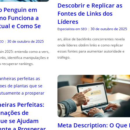
Descobrir e Replicar as
o Penguin em
Fontes de Links dos
mo Funciona a
Líderes
tual e Como Se
30 de outubro de 2025
Especialista em SEO
|
an, álise de backlinks concorrentes revela
30 de outubro de 2025
SEO
|
onde líderes obtêm links e como replicar
essas fontes para aumentar autoridade e
in 2025: entenda como a vers,
tráfego.
links, identifica manipulações e
a recuperar rankings.
iras Perfeitas:
nações de
que se Ajudam
Meta Description: O Que 
nte a Prosperar