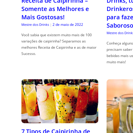
Receita de Caipirinha –
Drinks, 
Somente as Melhores e
Drinkero
Mais Gostosas!
para faz
Saboroso
2 de maio de 2022
Mestre dos Drinks
|
Mestre dos Drink
Você sabia que existem muito mais de 100
variações de caipirinha? Separamos as
Conheça alguns 
melhores Receita de Caipirinha e as de maior
precisam saber 
Sucesso.
bebidas mais us
muito mais!
7 Tipos de Caipirinha de