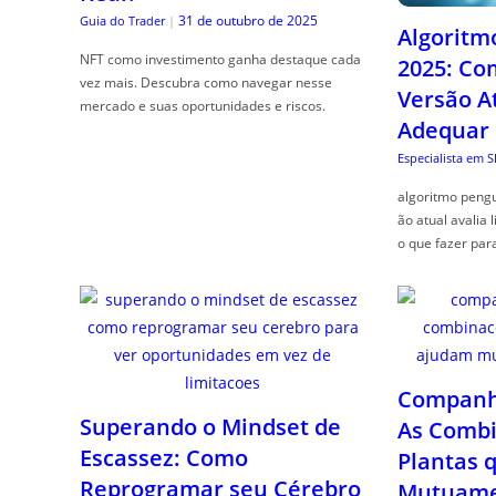
31 de outubro de 2025
Guia do Trader
|
Algoritm
NFT como investimento ganha destaque cada
2025: Co
vez mais. Descubra como navegar nesse
Versão A
mercado e suas oportunidades e riscos.
Adequar
Especialista em 
algoritmo pengu
ão atual avalia 
o que fazer par
Companhe
Superando o Mindset de
As Combi
Escassez: Como
Plantas 
Reprogramar seu Cérebro
Mutuame