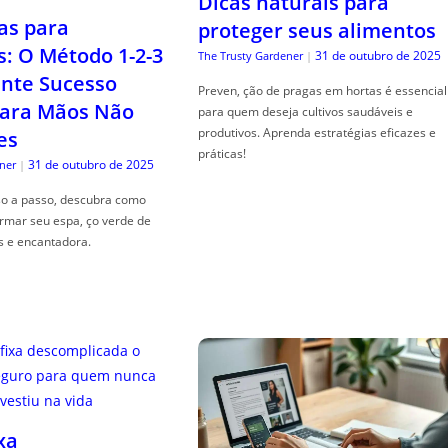
Dicas naturais para
as para
proteger seus alimentos
s: O Método 1-2-3
31 de outubro de 2025
The Trusty Gardener
|
nte Sucesso
Preven, ção de pragas em hortas é essencial
ara Mãos Não
para quem deseja cultivos saudáveis e
produtivos. Aprenda estratégias eficazes e
es
práticas!
31 de outubro de 2025
ner
|
so a passo, descubra como
ormar seu espa, ço verde de
s e encantadora.
xa