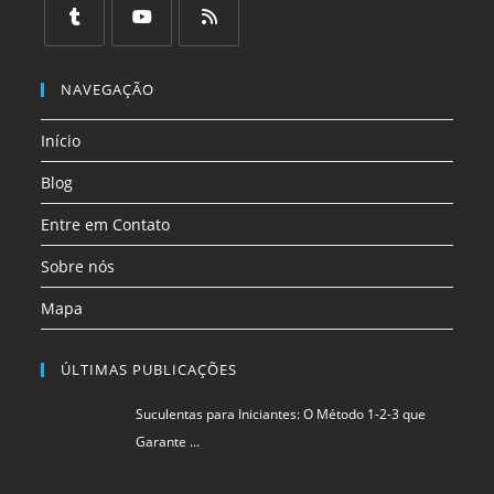
em
em
em
em
em
em
uma
uma
uma
uma
uma
uma
Abre
Abre
Abre
nova
nova
nova
nova
nova
nova
em
em
em
NAVEGAÇÃO
aba
aba
aba
aba
aba
aba
uma
uma
uma
Início
nova
nova
nova
aba
aba
aba
Blog
Entre em Contato
Sobre nós
Mapa
ÚLTIMAS PUBLICAÇÕES
Suculentas para Iniciantes: O Método 1-2-3 que
Garante …