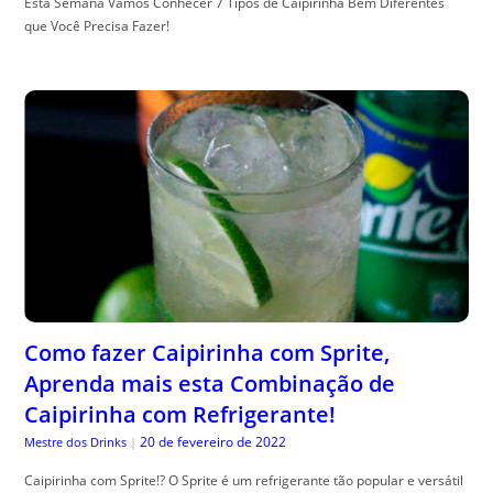
Esta Semana Vamos Conhecer 7 Tipos de Caipirinha Bem Diferentes
que Você Precisa Fazer!
Como fazer Caipirinha com Sprite,
Aprenda mais esta Combinação de
Caipirinha com Refrigerante!
20 de fevereiro de 2022
Mestre dos Drinks
|
Caipirinha com Sprite!? O Sprite é um refrigerante tão popular e versátil