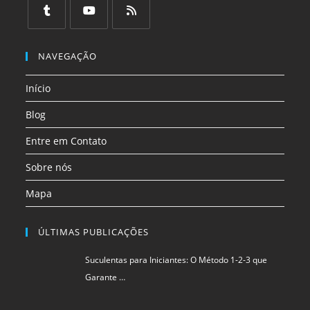
em
em
em
em
em
em
uma
uma
uma
uma
uma
uma
Abre
Abre
Abre
nova
nova
nova
nova
nova
nova
em
em
em
NAVEGAÇÃO
aba
aba
aba
aba
aba
aba
uma
uma
uma
Início
nova
nova
nova
aba
aba
aba
Blog
Entre em Contato
Sobre nós
Mapa
ÚLTIMAS PUBLICAÇÕES
Suculentas para Iniciantes: O Método 1-2-3 que
Garante …