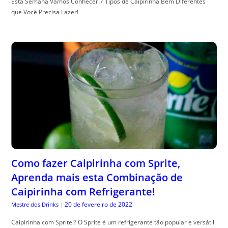
Esta Semana Vamos Conhecer 7 Tipos de Caipirinha Bem Diferentes
que Você Precisa Fazer!
Como fazer Caipirinha com Sprite,
Aprenda mais esta Combinação de
Caipirinha com Refrigerante!
20 de fevereiro de 2022
Mestre dos Drinks
|
Caipirinha com Sprite!? O Sprite é um refrigerante tão popular e versátil