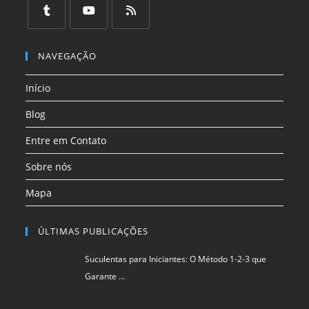
em
em
em
em
em
em
uma
uma
uma
uma
uma
uma
Abre
Abre
Abre
nova
nova
nova
nova
nova
nova
em
em
em
NAVEGAÇÃO
aba
aba
aba
aba
aba
aba
uma
uma
uma
Início
nova
nova
nova
aba
aba
aba
Blog
Entre em Contato
Sobre nós
Mapa
ÚLTIMAS PUBLICAÇÕES
Suculentas para Iniciantes: O Método 1-2-3 que
Garante …