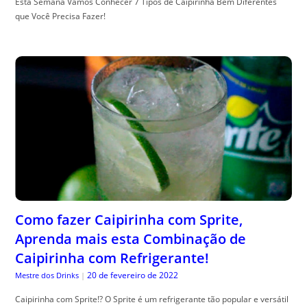
Esta Semana Vamos Conhecer 7 Tipos de Caipirinha Bem Diferentes
que Você Precisa Fazer!
Como fazer Caipirinha com Sprite,
Aprenda mais esta Combinação de
Caipirinha com Refrigerante!
20 de fevereiro de 2022
Mestre dos Drinks
|
Caipirinha com Sprite!? O Sprite é um refrigerante tão popular e versátil