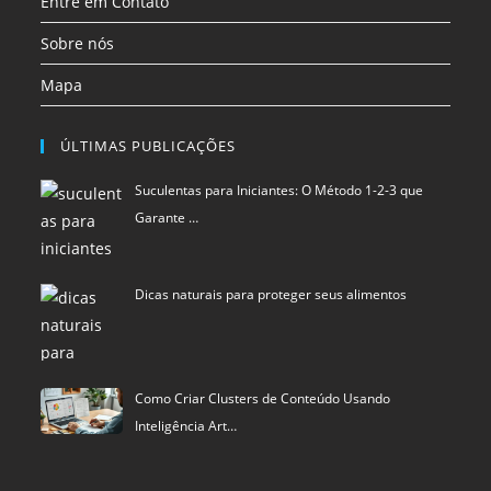
ÚLTIMAS PUBLICAÇÕES
Suculentas para Iniciantes: O Método 1-2-3 que
Garante …
Dicas naturais para proteger seus alimentos
Como Criar Clusters de Conteúdo Usando
Inteligência Art…
Política de privacidade
Termos de Uso
Exclusão de Dados
Blu Pixel
©
SCIStudio.com
2001 - 2026
CNPJ: 04.542.994.0001-29
Portal membro
RDA - Rede de Autoridade