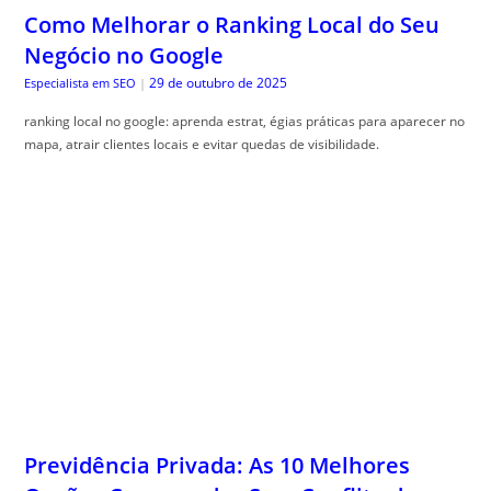
ranking local no google: aprenda estrat, égias práticas para aparecer no
mapa, atrair clientes locais e evitar quedas de visibilidade.
Previdência Privada: As 10 Melhores
Opções Comparadas Sem Conflito de
Interesse
29 de outubro de 2025
Guia do Trader
|
Comparativo previd, ência privada ajuda a entender os benefícios e