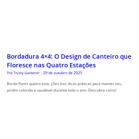
Bordadura 4×4: O Design de Canteiro que
Floresce nas Quatro Estações
29 de outubro de 2025
The Trusty Gardener
|
Borda flores quatro esta, ções traz dicas práticas para manter seu
jardim colorido e saudável durante todo o ano. Descubra como!
Glossário Completo do Cartão de Crédito:
O Significado Real de Cada Taxa e Termo