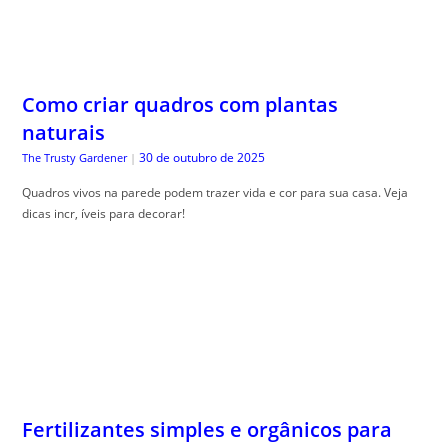
Como criar quadros com plantas
naturais
30 de outubro de 2025
The Trusty Gardener
|
Quadros vivos na parede podem trazer vida e cor para sua casa. Veja
dicas incr, íveis para decorar!
Fertilizantes simples e orgânicos para
começar bem
30 de outubro de 2025
The Trusty Gardener
|
Como usar adubos naturais , é essencial para quem deseja um jardim
saudável e livre de químicos. Aprenda como aplicar!