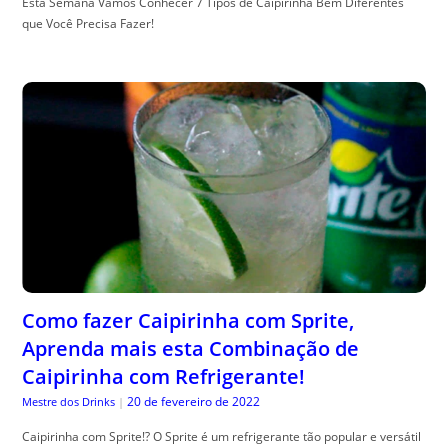
Esta Semana Vamos Conhecer 7 Tipos de Caipirinha Bem Diferentes
que Você Precisa Fazer!
Como fazer Caipirinha com Sprite,
Aprenda mais esta Combinação de
Caipirinha com Refrigerante!
20 de fevereiro de 2022
Mestre dos Drinks
|
Caipirinha com Sprite!? O Sprite é um refrigerante tão popular e versátil